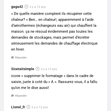
gaga42
il y a 13 ans
« De quelle manière comptent ils récupérer cette
chaleur? » Ben… en chaleur!, apparemment à l’aide
d’aérothermes (échangeurs eau air) qui chauffent la
maison. ça ne résoud évidemment pas toutes les
demandes de stockages, mais permet d’écréter
sérieusement les demandes de chauffage électrique
en hiver.
Répondre
Sicetaitsimple
il y a 13 ans
icone « supprimer le formatage » dans le cadre de
saisie, juste à coté du « A ». Rassurez vous, il a fallu
qu’on me le dise aussi!
Répondre
Lionel_fr
il y a 13 ans