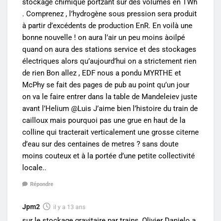
stockage chimique portzant sur des volumes en TWh
. Comprenez , l’hydrogène sous pression sera produit
à partir d’excédents de production EnR. En voilà une
bonne nouvelle ! on aura l’air un peu moins àoilpé
quand on aura des stations service et des stockages
électriques alors qu’aujourd’hui on a strictement rien
de rien Bon allez , EDF nous a pondu MYRTHE et
McPhy se fait des pages de pub au point qu’un jour
on va le faire entrer dans la table de Mandeleiev juste
avant l’Helium @Luis J’aime bien l’histoire du train de
cailloux mais pourquoi pas une grue en haut de la
colline qui tracterait verticalement une grosse citerne
d’eau sur des centaines de metres ? sans doute
moins couteux et à la portée d’une petite collectivité
locale..
Répondre
Jpm2
il y a 13 ans
sur le stockage gravitaire par trains, Olivier Danielo a