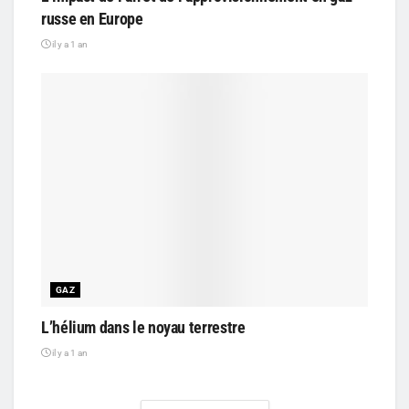
russe en Europe
il y a 1 an
GAZ
L’hélium dans le noyau terrestre
il y a 1 an