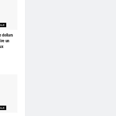
ELLE
e dollars
ire un
ux
ELLE