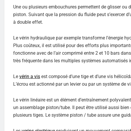
Une ou plusieurs embouchures permettent de glisser ou d’e
piston. Suivant que la pression du fluide peut s’exercer d’
à double effet.
Le vérin hydraulique par exemple transforme l’énergie hydr
Plus coûteux, il est utilisé pour des efforts plus importan
fonctionne avec de l’air comprimé entre 2 et 10 bars dans
très fréquente dans les multiples systèmes automatisés in
Le
vérin a vis
est composé d’une tige et d’une vis hélicoïda
L’écrou est actionné par un levier ou par un système de vis
Le vérin linéaire est un élément d’entraînement polyvale
un assemblage piston/tube. Il peut être utilisé aussi bie
plusieurs tiges. Le système piston / tube assure une guid
Les
verins electrique
produisent un mouvement comparable m