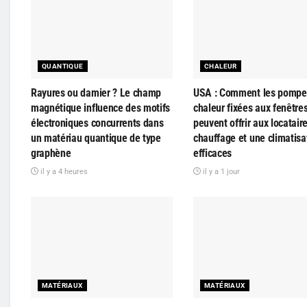
QUANTIQUE
CHALEUR
Rayures ou damier ? Le champ
USA : Comment les pompe
magnétique influence des motifs
chaleur fixées aux fenêtre
électroniques concurrents dans
peuvent offrir aux locatair
un matériau quantique de type
chauffage et une climatisa
graphène
efficaces
il y a 4 heures
il y a 1 jour
MATÉRIAUX
MATÉRIAUX