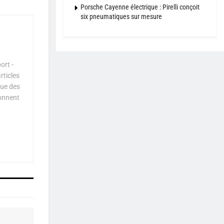
Porsche Cayenne électrique : Pirelli conçoit
six pneumatiques sur mesure
ort -
rticles
que des
çonnent