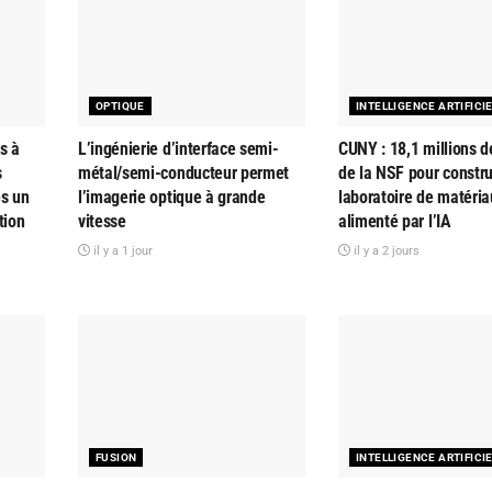
OPTIQUE
INTELLIGENCE ARTIFICI
s à
L’ingénierie d’interface semi-
CUNY : 18,1 millions d
s
métal/semi-conducteur permet
de la NSF pour constru
es un
l’imagerie optique à grande
laboratoire de matéria
tion
vitesse
alimenté par l’IA
il y a 1 jour
il y a 2 jours
FUSION
INTELLIGENCE ARTIFICI