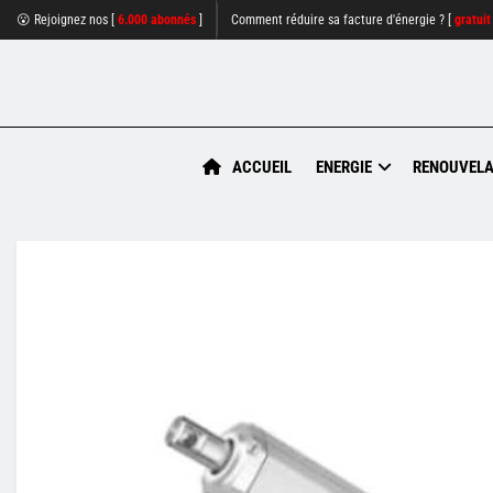
😮 Rejoignez nos [
6.000 abonnés
]
Comment réduire sa facture d'énergie ? [
gratuit
ACCUEIL
ENERGIE
RENOUVELA