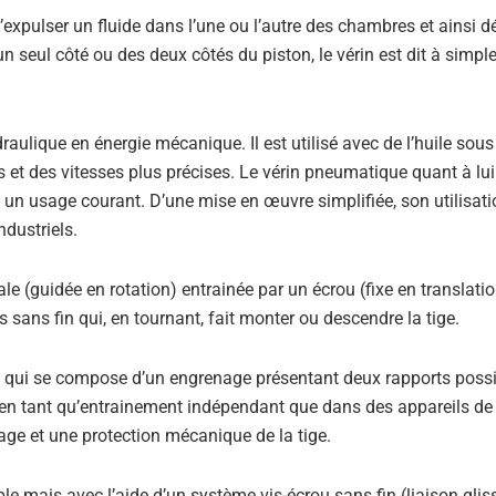
xpulser un fluide dans l’une ou l’autre des chambres et ainsi dé
un seul côté ou des deux côtés du piston, le vérin est dit à simple
aulique en énergie mécanique. Il est utilisé avec de l’huile sous
ts et des vitesses plus précises. Le vérin pneumatique quant à lui
 un usage courant. D’une mise en œuvre simplifiée, son utilisati
dustriels.
le (guidée en rotation) entrainée par un écrou (fixe en translatio
 sans fin qui, en tournant, fait monter ou descendre la tige.
nt qui se compose d’un engrenage présentant deux rapports possi
n en tant qu’entrainement indépendant que dans des appareils de
age et une protection mécanique de la tige.
ais avec l’aide d’un système vis-écrou sans fin (liaison gliss