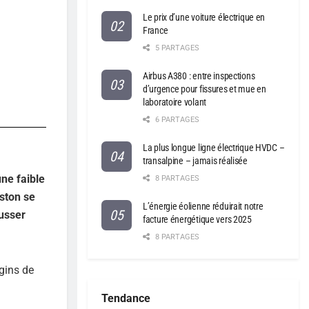
Le prix d’une voiture électrique en
France
5 PARTAGES
Airbus A380 : entre inspections
d’urgence pour fissures et mue en
laboratoire volant
6 PARTAGES
La plus longue ligne électrique HVDC –
transalpine – jamais réalisée
une faible
8 PARTAGES
iston se
L’énergie éolienne réduirait notre
ousser
facture énergétique vers 2025
8 PARTAGES
ngins de
Tendance