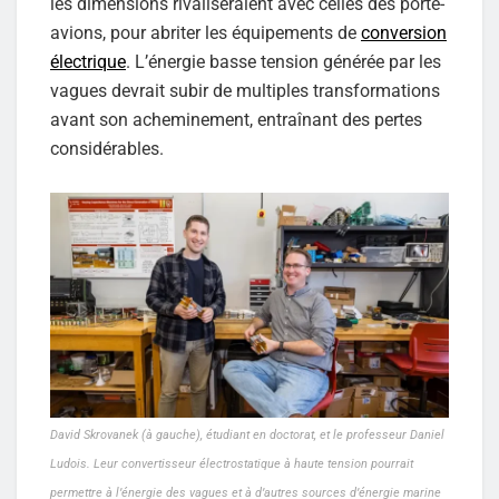
les dimensions rivaliseraient avec celles des porte-
avions, pour abriter les équipements de
conversion
électrique
. L’énergie basse tension générée par les
vagues devrait subir de multiples transformations
avant son acheminement, entraînant des pertes
considérables.
David Skrovanek (à gauche), étudiant en doctorat, et le professeur Daniel
Ludois. Leur convertisseur électrostatique à haute tension pourrait
permettre à l’énergie des vagues et à d’autres sources d’énergie marine