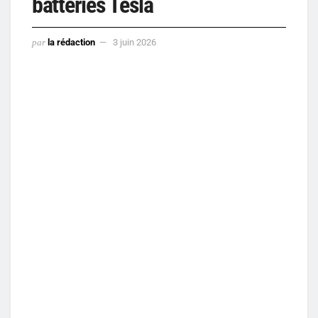
batteries Tesla
par
la rédaction
3 juin 2026