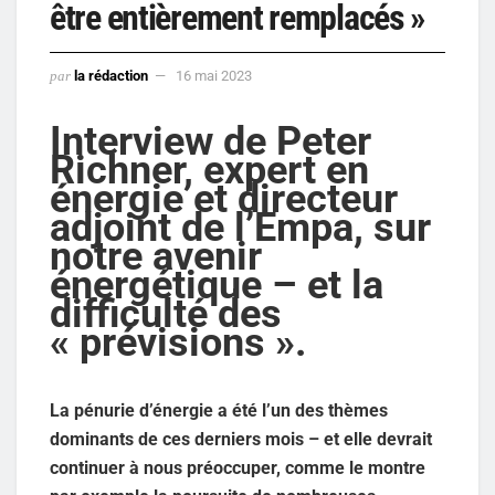
être entièrement remplacés »
par
la rédaction
16 mai 2023
Interview de Peter
Richner, expert en
énergie et directeur
adjoint de l’Empa, sur
notre avenir
énergétique – et la
difficulté des
« prévisions ».
La pénurie d’énergie a été l’un des thèmes
dominants de ces derniers mois – et elle devrait
continuer à nous préoccuper, comme le montre