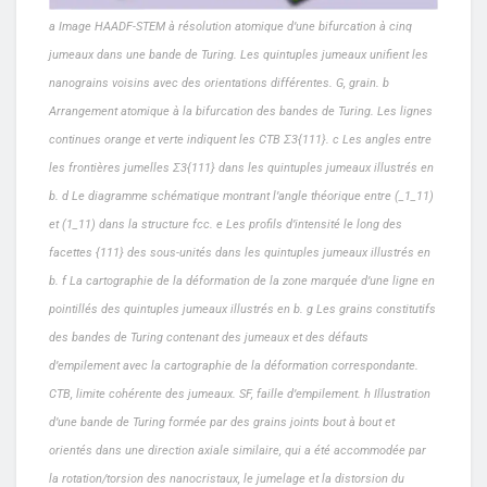
a Image HAADF-STEM à résolution atomique d’une bifurcation à cinq
jumeaux dans une bande de Turing. Les quintuples jumeaux unifient les
nanograins voisins avec des orientations différentes. G, grain. b
Arrangement atomique à la bifurcation des bandes de Turing. Les lignes
continues orange et verte indiquent les CTB Σ3{111}. c Les angles entre
les frontières jumelles Σ3{111} dans les quintuples jumeaux illustrés en
b. d Le diagramme schématique montrant l’angle théorique entre (_1_11)
et (1_11) dans la structure fcc. e Les profils d’intensité le long des
facettes {111} des sous-unités dans les quintuples jumeaux illustrés en
b. f La cartographie de la déformation de la zone marquée d’une ligne en
pointillés des quintuples jumeaux illustrés en b. g Les grains constitutifs
des bandes de Turing contenant des jumeaux et des défauts
d’empilement avec la cartographie de la déformation correspondante.
CTB, limite cohérente des jumeaux. SF, faille d’empilement. h Illustration
d’une bande de Turing formée par des grains joints bout à bout et
orientés dans une direction axiale similaire, qui a été accommodée par
la rotation/torsion des nanocristaux, le jumelage et la distorsion du