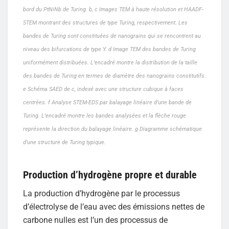
bord du PtNiNb de Turing. b, c Images TEM à haute résolution et HAADF-
STEM montrant des structures de type Turing, respectivement. Les
bandes de Turing sont constituées de nanograins qui se rencontrent au
niveau des bifurcations de type Y. d Image TEM des bandes de Turing
uniformément distribuées. L’encadré montre la distribution de la taille
des bandes de Turing en termes de diamètre des nanograins constitutifs.
e Schéma SAED de c, indexé avec une structure cubique à faces
centrées. f Analyse STEM-EDS par balayage linéaire d’une bande de
Turing. L’encadré montre les bandes analysées et la flèche rouge
représente la direction du balayage linéaire. g Diagramme schématique
d’une structure de Turing typique.
Production d’hydrogène propre et durable
La production d’hydrogène par le processus
d’électrolyse de l’eau avec des émissions nettes de
carbone nulles est l’un des processus de