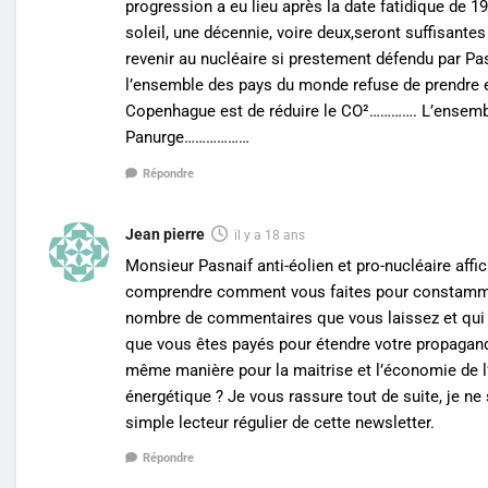
progression a eu lieu après la date fatidique de 1
soleil, une décennie, voire deux,seront suffisant
revenir au nucléaire si prestement défendu par Pa
l’ensemble des pays du monde refuse de prendre e
Copenhague est de réduire le CO²…………. L’ensemble
Panurge………………
Répondre
Jean pierre
il y a 18 ans
Monsieur Pasnaif anti-éolien et pro-nucléaire affi
comprendre comment vous faites pour constamment
nombre de commentaires que vous laissez et qui d
que vous êtes payés pour étendre votre propagande
même manière pour la maitrise et l’économie de l
énergétique ? Je vous rassure tout de suite, je n
simple lecteur régulier de cette newsletter.
Répondre