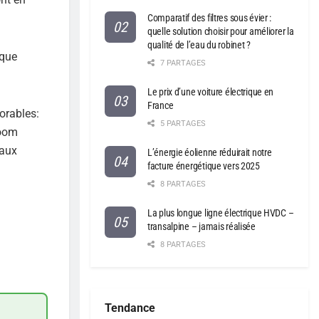
Comparatif des filtres sous évier :
quelle solution choisir pour améliorer la
qualité de l’eau du robinet ?
 que
7 PARTAGES
Le prix d’une voiture électrique en
France
orables:
5 PARTAGES
boom
’aux
L’énergie éolienne réduirait notre
facture énergétique vers 2025
8 PARTAGES
La plus longue ligne électrique HVDC –
transalpine – jamais réalisée
8 PARTAGES
Tendance