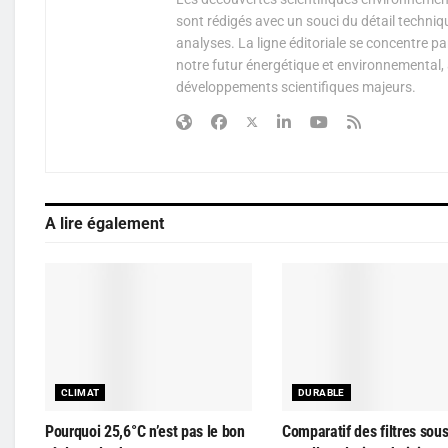
sont rédigés avec un souci du détail techniq
analyses. La ligne éditoriale se concentre p
notre futur énergétique et environnemental, 
développements scientifiques majeurs.
A lire également
CLIMAT
DURABLE
Pourquoi 25,6°C n’est pas le bon
Comparatif des filtres sous