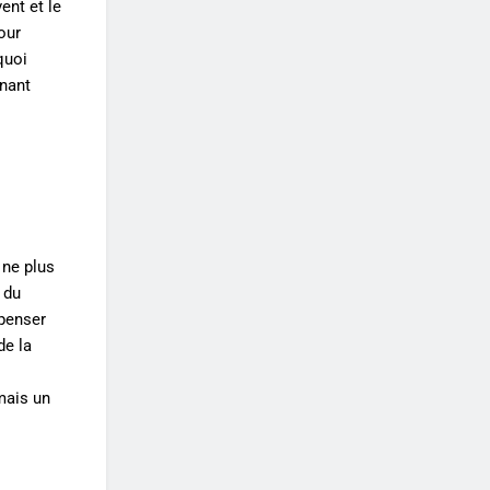
ent et le
our
quoi
enant
 ne plus
 du
 penser
de la
mais un