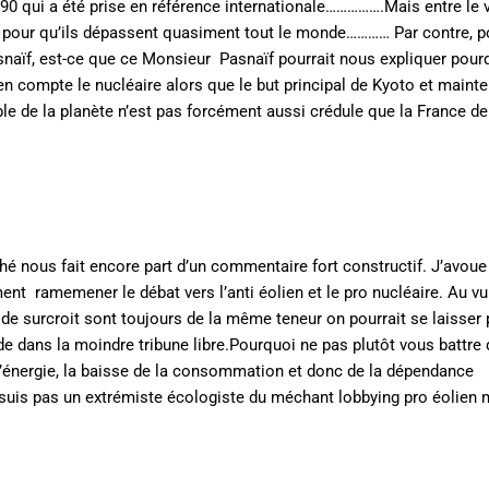
990 qui a été prise en référence internationale…………….Mais entre le v
es pour qu’ils dépassent quasiment tout le monde………… Par contre, p
snaïf, est-ce que ce Monsieur Pasnaïf pourrait nous expliquer pour
n compte le nucléaire alors que le but principal de Kyoto et maint
 de la planète n’est pas forcément aussi crédule que la France de
ché nous fait encore part d’un commentaire fort constructif. J’avoue
 ramemener le débat vers l’anti éolien et le pro nucléaire. Au vu
e surcroit sont toujours de la même teneur on pourrait se laisser
 dans la moindre tribune libre.Pourquoi ne pas plutôt vous battre 
’énergie, la baisse de la consommation et donc de la dépendance
e suis pas un extrémiste écologiste du méchant lobbying pro éolien 