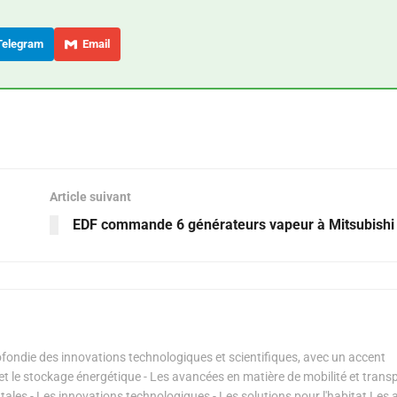
elegram
Email
Article suivant
EDF commande 6 générateurs vapeur à Mitsubishi
ondie des innovations technologiques et scientifiques, avec un accent
s et le stockage énergétique - Les avancées en matière de mobilité et transp
les - Les innovations technologiques - Les solutions pour l'habitat Les a