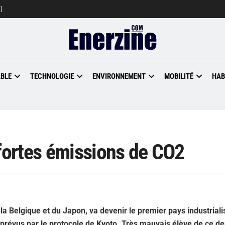
]
BLE
TECHNOLOGIE
ENVIRONNEMENT
MOBILITÉ
HAB
ortes émissions de CO2
a Belgique et du Japon, va devenir le premier pays industriali
 prévus par le protocole de Kyoto. Très mauvais élève de ce der