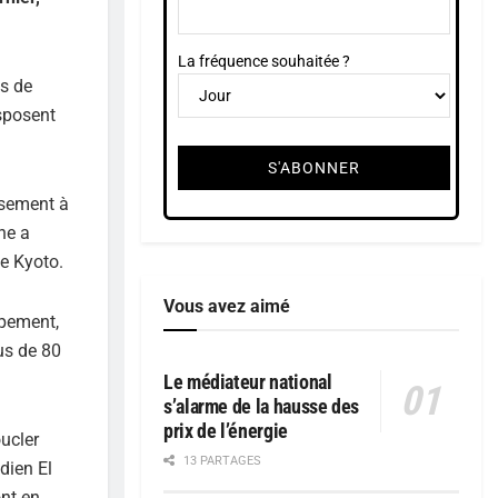
La fréquence souhaitée ?
as de
isposent
ssement à
ne a
e Kyoto.
Vous avez aimé
ppement,
us de 80
Le médiateur national
s’alarme de la hausse des
prix de l’énergie
oucler
13 PARTAGES
dien El
ont en