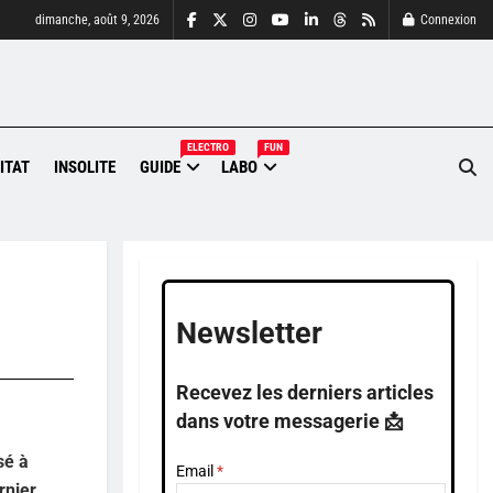
dimanche, août 9, 2026
Connexion
ELECTRO
FUN
ITAT
INSOLITE
GUIDE
LABO
Newsletter
Recevez les derniers articles
dans votre messagerie 📩
sé à
Email
nier,