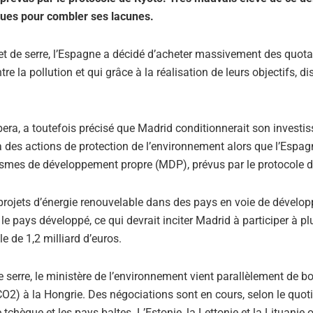
èques pour combler ses lacunes.
fet de serre, l’Espagne a décidé d’acheter massivement des quot
re la pollution et qui grâce à la réalisation de leurs objectifs, d
bera, a toutefois précisé que Madrid conditionnerait son investi
 à des actions de protection de l’environnement alors que l’Espag
mes de développement propre (MDP), prévus par le protocole d
 projets d’énergie renouvelable dans des pays en voie de dévelo
e pays développé, ce qui devrait inciter Madrid à participer à pl
e de 1,2 milliard d’euros.
de serre, le ministère de l’environnement vient parallèlement de b
CO2) à la Hongrie. Des négociations sont en cours, selon le quoti
 tchèque et les pays baltes. L’Estonie, la Lettonie et la Lituanie 