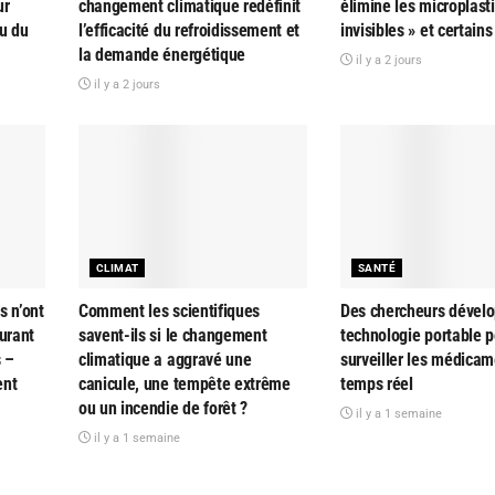
ur
changement climatique redéfinit
élimine les microplast
au du
l’efficacité du refroidissement et
invisibles » et certain
la demande énergétique
il y a 2 jours
il y a 2 jours
CLIMAT
SANTÉ
s n’ont
Comment les scientifiques
Des chercheurs dével
urant
savent-ils si le changement
technologie portable p
s –
climatique a aggravé une
surveiller les médica
ent
canicule, une tempête extrême
temps réel
ou un incendie de forêt ?
il y a 1 semaine
il y a 1 semaine