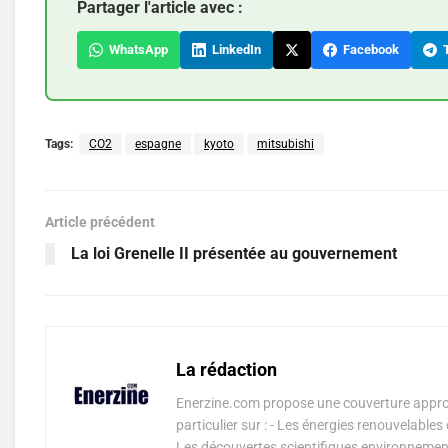
Partager l'article avec :
WhatsApp
LinkedIn
Facebook
T
Tags:
CO2
espagne
kyoto
mitsubishi
Article précédent
La loi Grenelle II présentée au gouvernement
La rédaction
Enerzine.com propose une couverture approf
particulier sur : - Les énergies renouvelable
Les découvertes scientifiques environnementa