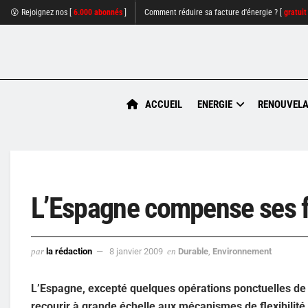
😮 Rejoignez nos [
6.000 abonnés
]
Comment réduire sa facture d'énergie ? [
gratuit
ACCUEIL
ENERGIE
RENOUVELA
L’Espagne compense ses f
par
la rédaction
8 janvier 2009
en
Durable
,
Environnement
L’Espagne, excepté quelques opérations ponctuelles de l
recourir à grande échelle aux mécanismes de flexibilité