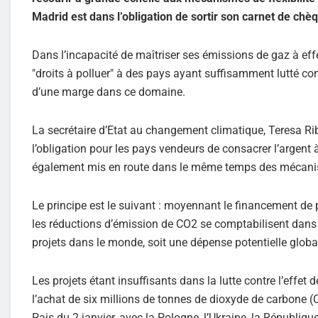
Madrid est dans l’obligation de sortir son carnet de ch
Dans l’incapacité de maîtriser ses émissions de gaz à ef
"droits à polluer" à des pays ayant suffisamment lutté cont
d’une marge dans ce domaine.
La secrétaire d’Etat au changement climatique, Teresa Ri
l’obligation pour les pays vendeurs de consacrer l’argent
également mis en route dans le même temps des mécanis
Le principe est le suivant : moyennant le financement de
les réductions d’émission de CO2 se comptabilisent dans l
projets dans le monde, soit une dépense potentielle global
Les projets étant insuffisants dans la lutte contre l’effet 
l’achat de six millions de tonnes de dioxyde de carbone (
Pais du 2 janvier, avec la Pologne, l’Ukraine, la République