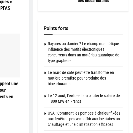
des biocarburants
iques «
s PFAS
Points forts
Rayures ou damier ? Le champ magnétique
influence des motifs électroniques
concurrents dans un matériau quantique de
type graphène
Le marc de café peut être transformé en
matière première pour produire des
oppent une
biocarburants
our
Le 12 août, l’éclipse fera chuter le solaire de
ments en
1 800 MW en France
USA : Comment les pompes à chaleur fixées
aux fenêtres peuvent offrir aux locataires un
chauffage et une climatisation efficaces