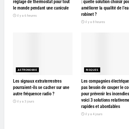
réglage de thermostat pour tout
: quelle solution choisir po
le monde pendant une canicule
améliorer la qualité de l’e
robinet ?
il y a 6 heures
il y a 8 heures
ASTRONOMIE
RISQUES
Les signaux extraterrestres
Les compagnies électrique
pourraient-ils se cacher sur une
pas besoin de couper le co
autre fréquence radio ?
pour prévenir les incendie
voici 3 solutions relativem
il y a 3 jours
rapides et abordables
il y a 4 jours