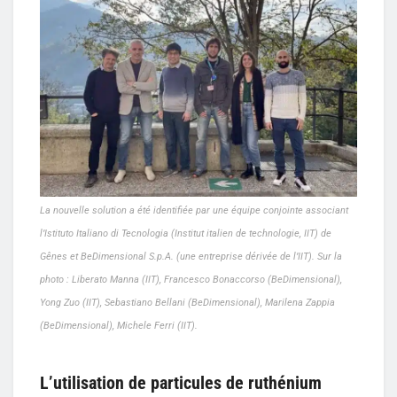
La nouvelle solution a été identifiée par une équipe conjointe associant
l’Istituto Italiano di Tecnologia (Institut italien de technologie, IIT) de
Gênes et BeDimensional S.p.A. (une entreprise dérivée de l’IIT). Sur la
photo : Liberato Manna (IIT), Francesco Bonaccorso (BeDimensional),
Yong Zuo (IIT), Sebastiano Bellani (BeDimensional), Marilena Zappia
(BeDimensional), Michele Ferri (IIT).
L’utilisation de particules de ruthénium