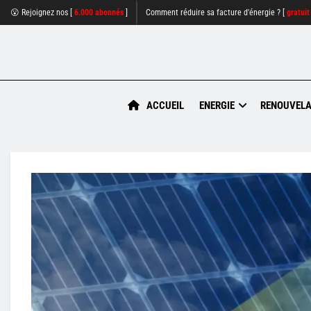
😮 Rejoignez nos [
6.000 abonnés
]
Comment réduire sa facture d'énergie ? [
gratuit
ACCUEIL
ENERGIE
RENOUVELA