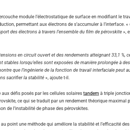
ercouche module l’électrostatique de surface en modifiant le trav
duction, permettant aux électrons de s’accumuler à l’interface. «
sport des électrons à travers l’ensemble du film de pérovskite
», 
tensions en circuit ouvert et des rendements atteignant 33,1 %, c
ent stables lorsqu’elles sont exposées de manière prolongée à des
ntre que l’ingénierie de la fonction de travail interfaciale peut 
s sacrifier la stabilité
», ajoute t-il.
 aux défis posés par les cellules solaires
tandem
à triple jonctio
ovskite, ce qui se traduit par un rendement théorique maximal p
n de l’instabilité de phase des pérovskites.
u point une méthode qui améliore la stabilité et l’efficacité des