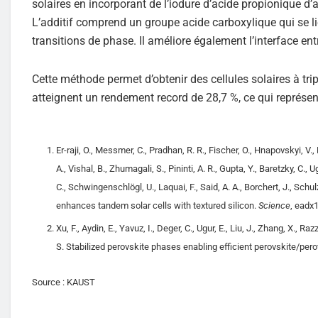
solaires en incorporant de l’iodure d’acide propionique 
L’additif comprend un groupe acide carboxylique qui se li
transitions de phase. Il améliore également l’interface 
Cette méthode permet d’obtenir des cellules solaires à trip
atteignent un rendement record de 28,7 %, ce qui représent
Er-raji, O., Messmer, C., Pradhan, R. R., Fischer, O., Hnapovskyi, V.,
A., Vishal, B., Zhumagali, S., Pininti, A. R., Gupta, Y., Baretzky, C., 
C., Schwingenschlögl, U., Laquai, F., Said, A. A., Borchert, J., Sch
enhances tandem solar cells with textured silicon.
Science
, eadx
Xu, F., Aydin, E., Yavuz, I., Deger, C., Ugur, E., Liu, J., Zhang, X., Ra
S. Stabilized perovskite phases enabling efficient perovskite/perovs
Source : KAUST