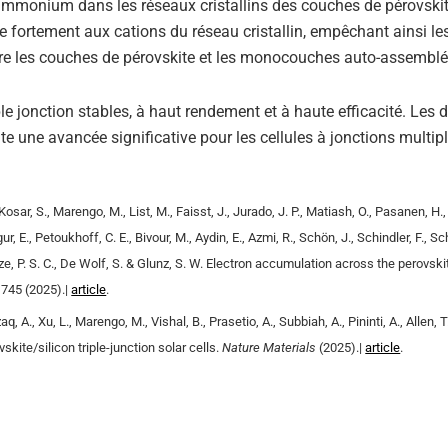
d’ammonium dans les réseaux cristallins des couches de pérovskit
e fortement aux cations du réseau cristallin, empêchant ainsi le
entre les couches de pérovskite et les monocouches auto-assemblé
le jonction stables, à haut rendement et à haute efficacité. Les d
e une avancée significative pour les cellules à jonctions multipl
 Kosar, S., Marengo, M., List, M., Faisst, J., Jurado, J. P., Matiash, O., Pasanen, H.,
Ugur, E., Petoukhoff, C. E., Bivour, M., Aydin, E., Azmi, R., Schön, J., Schindler, F., S
ulze, P. S. C., De Wolf, S. & Glunz, S. W. Electron accumulation across the perovski
1745 (2025).|
article
.
zzaq, A., Xu, L., Marengo, M., Vishal, B., Prasetio, A., Subbiah, A., Pininti, A., Allen,
kite/silicon triple-junction solar cells.
Nature Materials
(2025).|
article
.