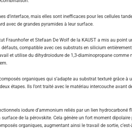
 recombinaison.
 d’interface, mais elles sont inefficaces pour les cellules tan
ndard avec de grandes pyramides à leur surface.
titut Fraunhofer et Stefaan De Wolf de la KAUST a mis au point u
s défauts, compatible avec ces substrats en silicium entièrement
travail et utilise du dihydroiodure de 1,3-diaminopropane comme
dem.
n composés organiques qui s’adapte au substrat texturé grâce à 
ux étapes. Ils l’ont traité avec le matériau intercouche avant d
tionnels iodure d’ammonium reliés par un lien hydrocarboné fl
a surface de la pérovskite. Cela génère un fort moment dipolaire 
omposés organiques, augmentant ainsi le travail de sortie, c’est-