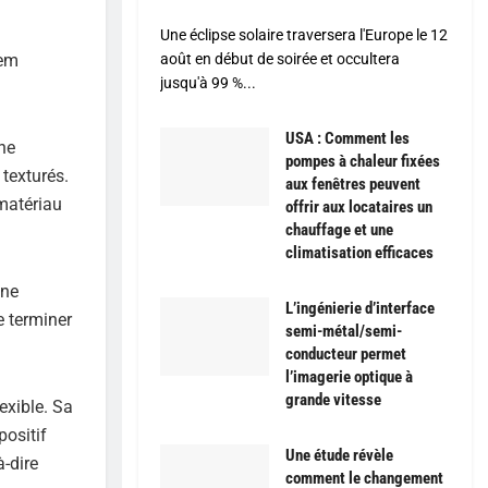
Une éclipse solaire traversera l'Europe le 12
dem
août en début de soirée et occultera
jusqu'à 99 %...
USA : Comment les
ne
pompes à chaleur fixées
 texturés.
aux fenêtres peuvent
 matériau
offrir aux locataires un
chauffage et une
climatisation efficaces
une
L’ingénierie d’interface
e terminer
semi-métal/semi-
conducteur permet
l’imagerie optique à
grande vitesse
exible. Sa
positif
Une étude révèle
à-dire
comment le changement