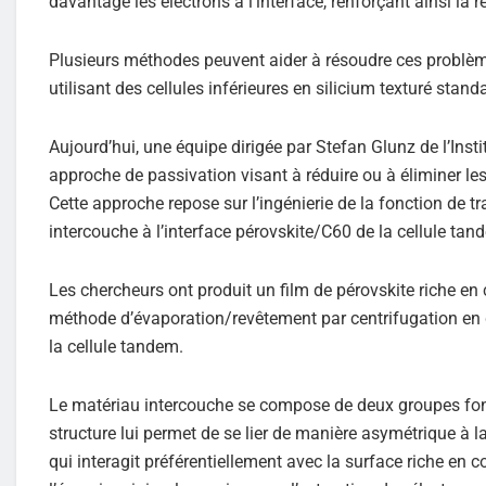
davantage les électrons à l’interface, renforçant ainsi la
Plusieurs méthodes peuvent aider à résoudre ces problèmes
utilisant des cellules inférieures en silicium texturé sta
Aujourd’hui, une équipe dirigée par Stefan Glunz de l’Ins
approche de passivation visant à réduire ou à éliminer le
Cette approche repose sur l’ingénierie de la fonction de 
intercouche à l’interface pérovskite/C60 de la cellule tan
Les chercheurs ont produit un film de pérovskite riche e
méthode d’évaporation/revêtement par centrifugation en de
la cellule tandem.
Le matériau intercouche se compose de deux groupes fonc
structure lui permet de se lier de manière asymétrique à l
qui interagit préférentiellement avec la surface riche en c