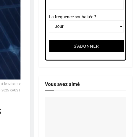
La fréquence souhaitée ?
Vous avez aimé
é à long terme
. © 2025 KAUST
s