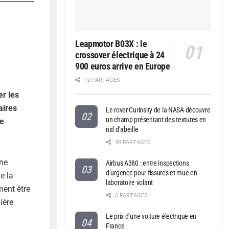
Leapmotor B03X : le
crossover électrique à 24
900 euros arrive en Europe
12 PARTAGES
er les
aires
Le rover Curiosity de la NASA découvre
un champ présentant des textures en
de
nid d’abeille
48 PARTAGES
une
Airbus A380 : entre inspections
d’urgence pour fissures et mue en
e la
laboratoire volant
ment être
6 PARTAGES
ière
Le prix d’une voiture électrique en
France