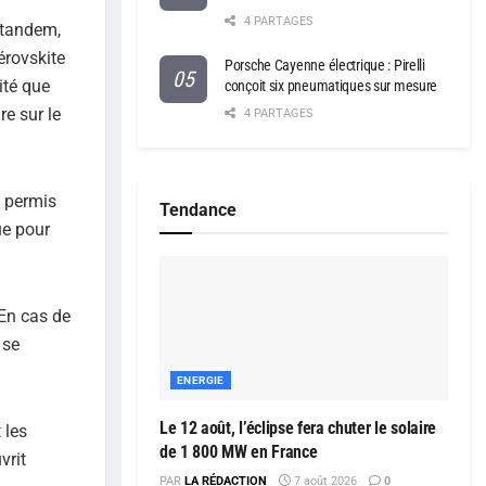
4 PARTAGES
 tandem,
érovskite
Porsche Cayenne électrique : Pirelli
ité que
conçoit six pneumatiques sur mesure
re sur le
4 PARTAGES
t permis
Tendance
ue pour
 En cas de
 se
ENERGIE
Le 12 août, l’éclipse fera chuter le solaire
 les
de 1 800 MW en France
vrit
PAR
LA RÉDACTION
7 août 2026
0