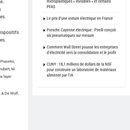
e.
microplastiques « invisibles » et certains
PFAS
s
es.
Le prix d’une voiture électrique en France
Porsche Cayenne électrique : Pirelli conçoit
ispositifs
six pneumatiques sur mesure
es.
Comment Wall Street pousse les entreprises
d’électricité vers la consolidation et le profit
 Prasetio,
CUNY : 18,1 millions de dollars de la NSF
chubert, M.
pour construire un laboratoire de matériaux
alimenté par l’IA
te layer
 T. & De Wolf,