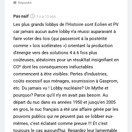
Répondre
Pas naif
il y a 13 ans
Les plus grands lobbys de l’Histoire sont Eolien et PV
car jamais aucun autre lobby n’a réussi auparavant à
faire voter des lois (qui passeront à la postérité
comme « lois scélérates ») orientant la production
d’énergie vers des solutions 4 à 6 fois plus
coûteuses, aléatoires pour un résukltat insignifiant en
CO² dont les conséquences inéluctables
commencent à être visibles: Pertes d’industries,
coûts excessif aux ménages, soumission à Gasprom,
etc. Du jamais vu ! Lobby nucléaire? Un Mythe et
pourquoi? Parce qu’il n’y en avait pas besoin. Au
départ du nuc dans es années 1950 et jusqu’en 2005
en gros, le nuc français a été une affaire gérée par les
pouvoirs publics qui ne peuvent pas se lobbier eux-
mêmes, c’est éclatant comme preuve !!! Et c’est
toujours le cas aujourd’hui. Regardez leur lamentable