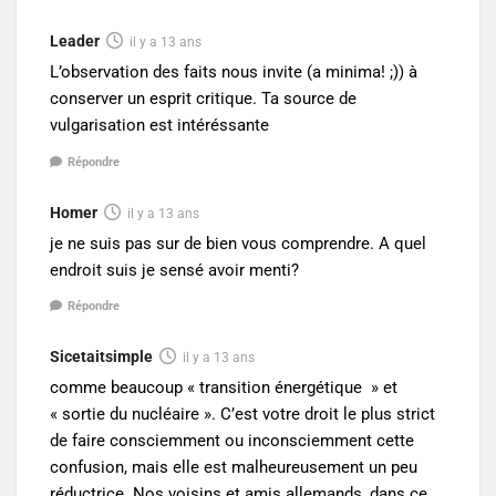
Leader
il y a 13 ans
L’observation des faits nous invite (a minima! ;)) à
conserver un esprit critique. Ta source de
vulgarisation est intéréssante
Répondre
Homer
il y a 13 ans
je ne suis pas sur de bien vous comprendre. A quel
endroit suis je sensé avoir menti?
Répondre
Sicetaitsimple
il y a 13 ans
comme beaucoup « transition énergétique » et
« sortie du nucléaire ». C’est votre droit le plus strict
de faire consciemment ou inconsciemment cette
confusion, mais elle est malheureusement un peu
réductrice. Nos voisins et amis allemands, dans ce