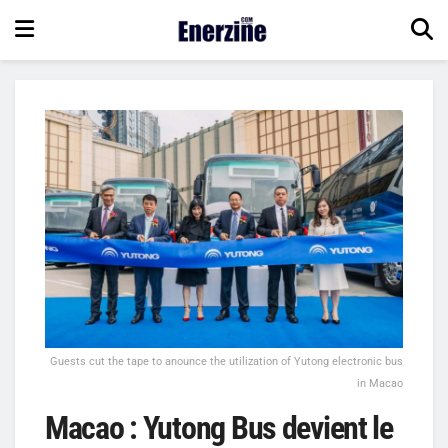
Guests cut the tape to anounce the utilization of Yutong electronic bus
in Macao
Macao : Yutong Bus devient le