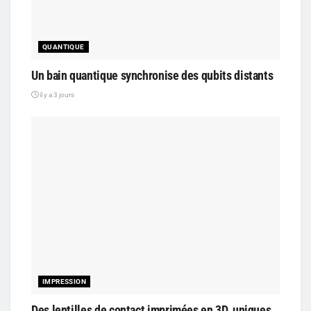
QUANTIQUE
Un bain quantique synchronise des qubits distants
il y a 3 jours
IMPRESSION
Des lentilles de contact imprimées en 3D, uniques