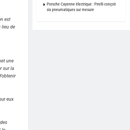
Porsche Cayenne électrique : Pirelli conçoit
six pneumatiques sur mesure
en est
 lieu de
met une
 sur la
’obtenir
sur eux
 des
 le