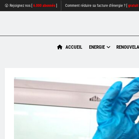
😮 Rejoignez nos [
6.000 abonnés
]
Comment réduire sa facture d'énergie ? [
gratuit
ACCUEIL
ENERGIE
RENOUVELA