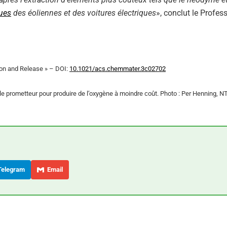
ques
des éoliennes et des voitures électriques
», conclut le Profes
ion and Release » – DOI:
10.1021/acs.chemmater.3c02702
e prometteur pour produire de l’oxygène à moindre coût. Photo : Per Henning, 
elegram
Email