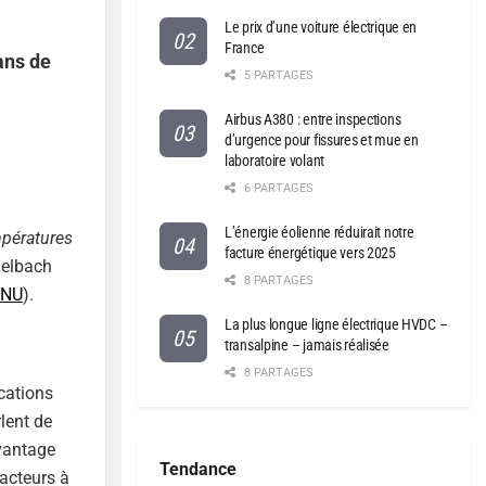
Le prix d’une voiture électrique en
France
ans de
5 PARTAGES
Airbus A380 : entre inspections
d’urgence pour fissures et mue en
laboratoire volant
6 PARTAGES
L’énergie éolienne réduirait notre
mpératures
facture énergétique vers 2025
Selbach
8 PARTAGES
NU
).
La plus longue ligne électrique HVDC –
transalpine – jamais réalisée
8 PARTAGES
ications
lent de
avantage
Tendance
acteurs à