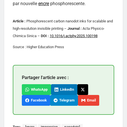
par nouvelle
encre
phosphorescente.
Article :
Phosphorescent carbon nanodot inks for scalable and
high-resolution invisible printing –
Journal :
Acta Physico-
Chimica Sinica –
DOI :
10.1016/j.actphy.2025.100198
Source : Higher Education Press
Partager l'article avec :
WhatsApp
LinkedIn
Facebook
Telegram
Email
Tags:
[encre
impression
nanodots]