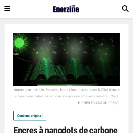
Impression invisible, évolutive, haute résolution et haute fidélité d'encre
à base de nanodots de carbone phosphorescents sans substrat (Crédit
: HIGHER EDUCATON PRESS)
Contenu original
Encres à nanodots de carbone