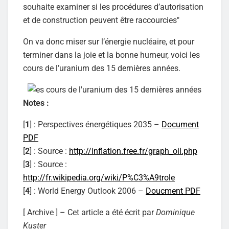
souhaite examiner si les procédures d’autorisation
et de construction peuvent être raccourcies"
On va donc miser sur l’énergie nucléaire, et pour
terminer dans la joie et la bonne humeur, voici les
cours de l’uranium des 15 dernières années.
Notes :
[
1
] : Perspectives énergétiques 2035 –
Document
PDF
[
2
] : Source :
http://inflation.free.fr/graph_oil.php
[
3
] : Source :
http://fr.wikipedia.org/wiki/P%C3%A9trole
[
4
] : World Energy Outlook 2006 –
Doucment PDF
[ Archive ] – Cet article a été écrit par
Dominique
Kuster