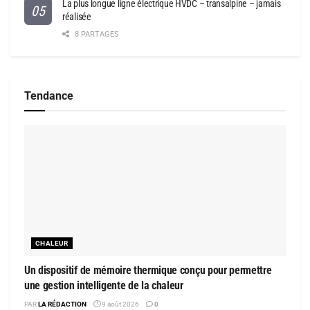
La plus longue ligne électrique HVDC – transalpine – jamais
réalisée
8 PARTAGES
Tendance
CHALEUR
Un dispositif de mémoire thermique conçu pour permettre
une gestion intelligente de la chaleur
PAR
LA RÉDACTION
9 août 2026
0