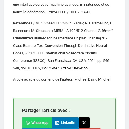
une interface cerveau-machine avancée, miniaturisée et de
nouvelle génération – 2024 EPFL / CC-BY-SA 4.0
Références
/ M. A. Shaeri, U. Shin, A. Yadav, R. Caramellino, G.
Rainer and M. Shoaran, « MiBMI: A 192/512-Channel 2.46mm²
Miniaturized Brain-Machine Interface Chipset Enabling 31-
Class Brain-to-Text Conversion Through Distinctive Neural
Codes, » 2024 IEEE International Solid-State Circuits
Conference (ISSCC), San Francisco, CA, USA, 2024, pp. 546-
548,
doi: 10.1109/ISSCC49657.2024.10454533
.
Article adapté du contenu de l’auteur
:
Michael David Mitchell
Partager l'article avec :
WhatsApp
LinkedIn