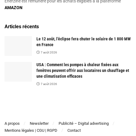
Enerzine est rémunéré pour les achats éligibles à la plateforme
AMAZON
Articles récents
Le 12 août, l’éclipse fera chuter le solaire de 1 800 MW
en France
7 août 2026
USA : Comment les pompes à chaleur fixées aux
fenêtres peuvent offrir aux locataires un chauffage et
une climatisation efficaces
7 août 2026
A propos
Newsletter
Publicité – Digital advertising
Mentions légales | CGU | RGPD
Contact