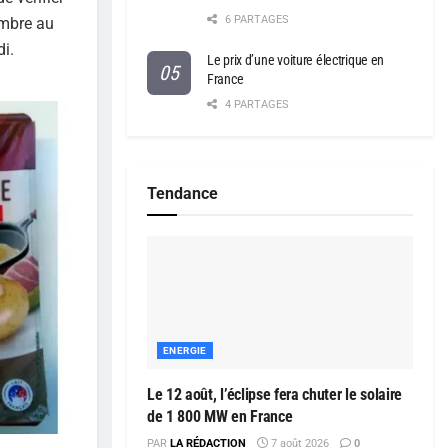
6 PARTAGES
embre au
i.
Le prix d’une voiture électrique en
France
4 PARTAGES
Tendance
ENERGIE
Le 12 août, l’éclipse fera chuter le solaire
de 1 800 MW en France
PAR
LA RÉDACTION
7 août 2026
0