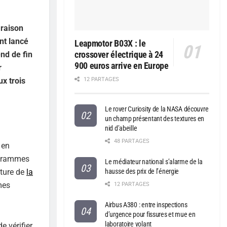
 raison
nt lancé
Leapmotor B03X : le
crossover électrique à 24
nd de fin
900 euros arrive en Europe
r
x trois
12 PARTAGES
Le rover Curiosity de la NASA découvre
un champ présentant des textures en
nid d’abeille
48 PARTAGES
 en
0 grammes
Le médiateur national s’alarme de la
ature de
la
hausse des prix de l’énergie
mes
12 PARTAGES
Airbus A380 : entre inspections
d’urgence pour fissures et mue en
laboratoire volant
e vérifier