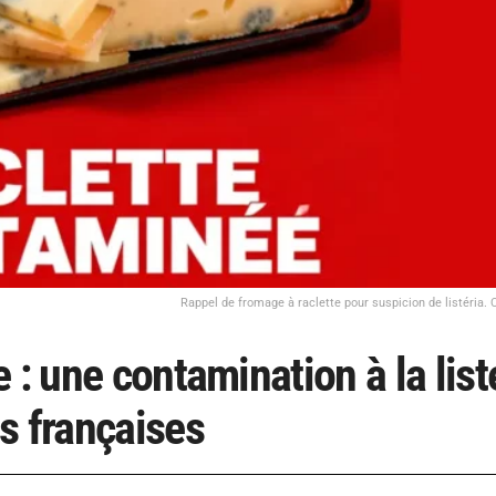
Rappel de fromage à raclette pour suspicion de listéria. C
 : une contamination à la list
s françaises