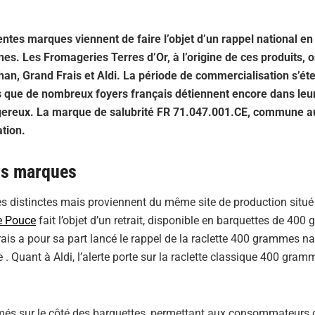
entes marques viennent de faire l’objet d’un rappel national en
es. Les Fromageries Terres d’Or, à l’origine de ces produits, o
an, Grand Frais et Aldi. La période de commercialisation s’éte
 que de nombreux foyers français détiennent encore dans leu
ngereux. La marque de salubrité FR 71.047.001.CE, commune au
tion.
rs marques
s distinctes mais proviennent du même site de production situé
e Pouce
fait l’objet d’un retrait, disponible en barquettes de 40
is a pour sa part lancé le rappel de la raclette 400 grammes n
 . Quant à Aldi, l’alerte porte sur la raclette classique 400 gram
imés sur le côté des barquettes, permettant aux consommateurs d