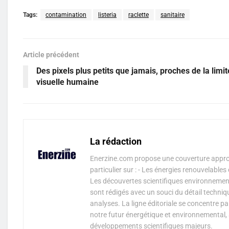
Tags:
contamination
listeria
raclette
sanitaire
Article précédent
Des pixels plus petits que jamais, proches de la limit
visuelle humaine
La rédaction
Enerzine.com propose une couverture approf
particulier sur : - Les énergies renouvelable
Les découvertes scientifiques environnementa
sont rédigés avec un souci du détail techniq
analyses. La ligne éditoriale se concentre p
notre futur énergétique et environnemental, 
développements scientifiques majeurs.