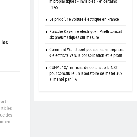
microplastiques « invisibles » et certains
PFAS
Le prix d’une voiture électrique en France
Porsche Cayenne électrique : Pirelli conçoit
six pneumatiques sur mesure
 les
Comment Wall Street pousse les entreprises
d’électricité vers la consolidation et le profit
CUNY : 18,1 millions de dollars de la NSF
pour construire un laboratoire de matériaux
alimenté par l’IA
ort -
rticles
que des
çonnent