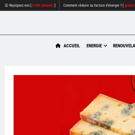
😮 Rejoignez nos [
6.000 abonnés
]
Comment réduire sa facture d'énergie ? [
gratuit
ACCUEIL
ENERGIE
RENOUVELA