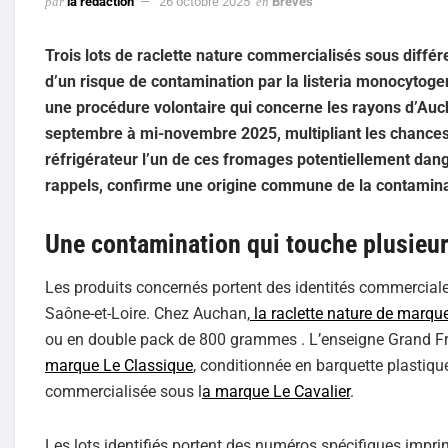
par
la rédaction
26 octobre 2025
en
Brèves
Trois lots de raclette nature commercialisés sous différ
d’un risque de contamination par la listeria monocytogen
une procédure volontaire qui concerne les rayons d’Auch
septembre à mi-novembre 2025, multipliant les chances
réfrigérateur l’un de ces fromages potentiellement da
rappels, confirme une origine commune de la contamina
Une contamination qui touche plusieu
Les produits concernés portent des identités commerciale
Saône-et-Loire. Chez Auchan,
la raclette nature de marqu
ou en double pack de 800 grammes . L’enseigne Grand Fra
marque Le Classique
, conditionnée en barquette plastique
commercialisée sous l
a marque Le Cavalier
.
Les lots identifiés portent des numéros spécifiques impr