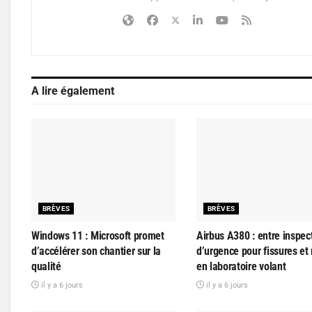
A lire également
BRÈVES
BRÈVES
Windows 11 : Microsoft promet
Airbus A380 : entre inspec
d’accélérer son chantier sur la
d’urgence pour fissures et
qualité
en laboratoire volant
il y a 6 jours
il y a 6 jours