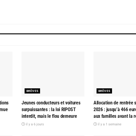
BRÈVES
BRÈVES
tions
Jeunes conducteurs et voitures
Allocation de rentrée s
 mue
surpuissantes : la loi RIPOST
2026 : jusqu’à 466 eur
interdit, mais le flou demeure
aux familles avant la 
il y a 6 jours
il y a 1 semaine