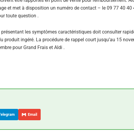
doivent être rapportés en point de vente pour remboursement. Al
age et met à disposition un numéro de contact – le 09 77 40 40
ur toute question .
présentant les symptômes caractéristiques doit consulter rapi
du produit ingéré. La procédure de rappel court jusqu’au 15 nov
mbre pour Grand Frais et Aldi .
elegram
Email