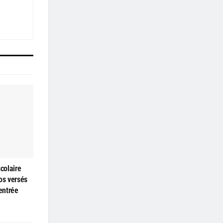
colaire
os versés
rentrée