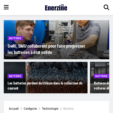
BATTERIE
SwRI, SMU collaborent pour faire progresser
les batteries à état solide
BATTERIE
BATTERIE
Les batteries perdent du lithium dans le collecteur de
Battwoo donn
courant
voitures élec
Accueil
Catégorie
Technologie
Batterie