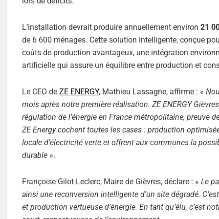
lors de déficits.
L’installation devrait produire annuellement environ
21 0
de 6 600 ménages. Cette solution intelligente, conçue pou
coûts de production avantageux, une intégration environne
artificielle qui assure un équilibre entre production et c
Le CEO de
ZE ENERGY
, Mathieu Lassagne, affirme : «
Nou
mois après notre première réalisation. ZE ENERGY Gièvres a
régulation de l’énergie en France métropolitaine, preuve d
ZE Energy cochent toutes les cases : production optimisée
locale d’électricité verte et offrent aux communes la poss
durable
».
Françoise Gilot-Leclerc, Maire de Gièvres, déclare : «
Le pa
ainsi une reconversion intelligente d’un site dégradé. C’es
et production vertueuse d’énergie. En tant qu’élu, c’est no