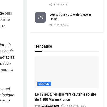
6 PARTAGES
 de plus
Le prix d’une voiture électrique en
France
ôle de
nce
4 PARTAGES
de, six
Tendance
ission de
ilotables
mmation
tonome et
ENERGIE
 permet
Le 12 août, l’éclipse fera chuter le solaire
nologique
de 1 800 MW en France
circuit
PAR
LA RÉDACTION
7 août 2026
0