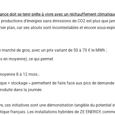
ance doit se tenir prête à vivre avec un réchauffement climatiqu
 des productions d’énergies sans émissions de CO2 est plus que ja
emier plan, car ses atouts sont incontestables et encore sous-explo
de marché de gros, avec un prix variant de 50 à 70 € le MWh ;
ans en moyenne), ce qui permet
n moyenne 8 à 12 mois ;
aïque + stockage » permettent de faire face aux pics de demande
roduite dans la journée.
e, ces initiatives sont une démonstration tangible du potentiel e
ique français. Les installations hybrides de ZE ENERGY, comme