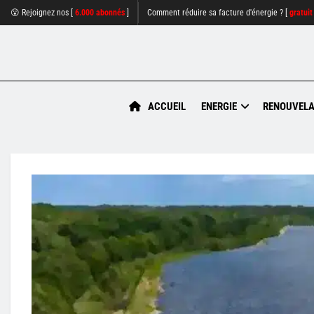
😮 Rejoignez nos [
6.000 abonnés
]
Comment réduire sa facture d'énergie ? [
gratuit
ACCUEIL
ENERGIE
RENOUVELA