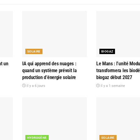
SOLAIRE
BIOGAZ
nt un
IA qui apprend des nuages :
Le Mans : l’unité Modu
quand un système prévoit la
transformera les biod
production d’énergie solaire
biogaz début 2027
il y a 6 jours
il y a 1 semaine
HYDROGÈNE
SOLAIRE