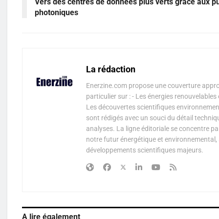
Vers des centres de données plus verts grâce aux p
photoniques
La rédaction
Enerzine.com propose une couverture approf
particulier sur : - Les énergies renouvelable
Les découvertes scientifiques environnementa
sont rédigés avec un souci du détail techniq
analyses. La ligne éditoriale se concentre p
notre futur énergétique et environnemental, 
développements scientifiques majeurs.
A lire également