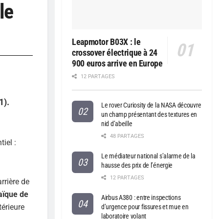
le
Leapmotor B03X : le
crossover électrique à 24
900 euros arrive en Europe
12 PARTAGES
1).
Le rover Curiosity de la NASA découvre
un champ présentant des textures en
nid d’abeille
48 PARTAGES
iel :
Le médiateur national s’alarme de la
hausse des prix de l’énergie
12 PARTAGES
rrière de
aïque de
Airbus A380 : entre inspections
térieure
d’urgence pour fissures et mue en
laboratoire volant