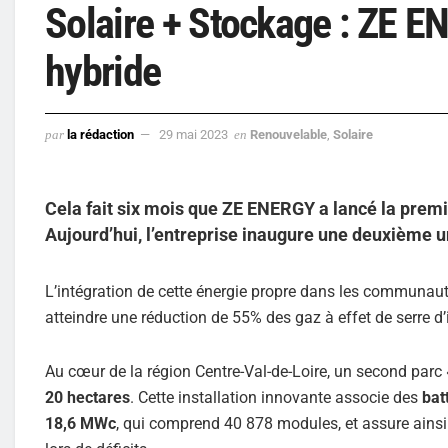
Solaire + Stockage : ZE E
hybride
par
la rédaction
29 mai 2023
en
Renouvelable
,
Solaire
Cela fait six mois que ZE ENERGY a lancé la prem
Aujourd’hui, l’entreprise inaugure une deuxième 
L’intégration de cette énergie propre dans les communautés
atteindre une réduction de 55% des gaz à effet de serre d’i
Au cœur de la région Centre-Val-de-Loire, un second parc
20 hectares
. Cette installation innovante associe des
bat
18,6 MWc
, qui comprend 40 878 modules, et assure ainsi l