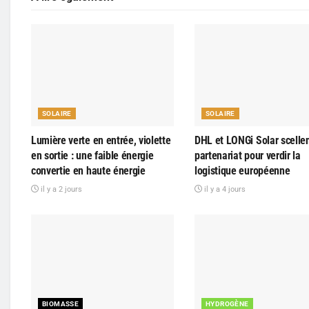
SOLAIRE
SOLAIRE
Lumière verte en entrée, violette
DHL et LONGi Solar scelle
en sortie : une faible énergie
partenariat pour verdir la
convertie en haute énergie
logistique européenne
il y a 2 jours
il y a 4 jours
BIOMASSE
HYDROGÈNE