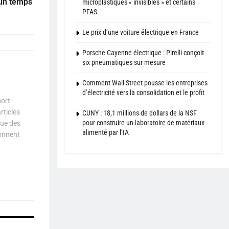
 un temps
microplastiques « invisibles » et certains
PFAS
Le prix d’une voiture électrique en France
Porsche Cayenne électrique : Pirelli conçoit
six pneumatiques sur mesure
Comment Wall Street pousse les entreprises
d’électricité vers la consolidation et le profit
ort -
rticles
CUNY : 18,1 millions de dollars de la NSF
pour construire un laboratoire de matériaux
que des
alimenté par l’IA
çonnent