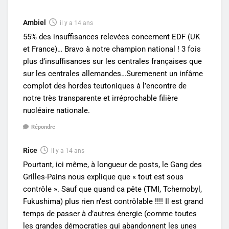
Ambiel
il y a 14 ans
55% des insuffisances relevées concernent EDF (UK
et France)… Bravo à notre champion national ! 3 fois
plus d’insuffisances sur les centrales françaises que
sur les centrales allemandes…Suremenent un infâme
complot des hordes teutoniques à l’encontre de
notre très transparente et irréprochable filière
nucléaire nationale.
Répondre
Rice
il y a 14 ans
Pourtant, ici même, à longueur de posts, le Gang des
Grilles-Pains nous explique que « tout est sous
contrôle ». Sauf que quand ca pête (TMI, Tchernobyl,
Fukushima) plus rien n’est contrôlable !!!! Il est grand
temps de passer à d’autres énergie (comme toutes
les grandes démocraties qui abandonnent les unes