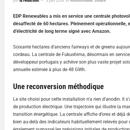
par
la rédaction
3 juin 2026
en
Renouvelable
,
Solaire
EDP Renewables a mis en service une centrale photovolt
désaffecté de 60 hectares. Pleinement opérationnelle, e
d’électricité de long terme signé avec Amazon.
Soixante hectares d’anciens fairways et de greens aujour
cordeau. La centrale de Fukushima, désormais en service
développeur portugais y achève son plus vaste projet sol
annuelle estimée à plus de 48 GWh.
Une reconversion méthodique
Le site choisi pour cette installation n’a rien d’anodin. Il 
de production électrique. Une trajectoire qui illustre la m
transition énergétique. La centrale affiche d’ores et déjà 
bien au-delà des indicateurs habituellement relevés pour d
également surpassé les prévisions initiales de production