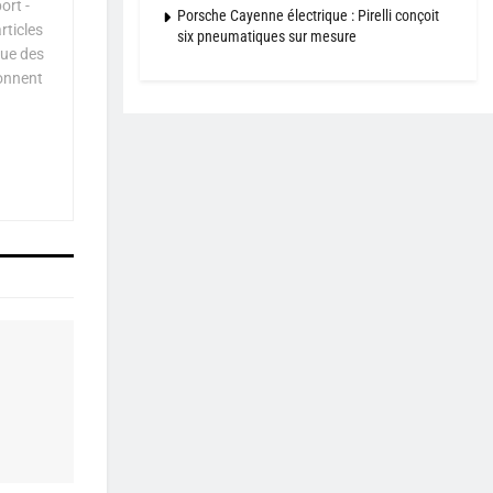
ort -
Porsche Cayenne électrique : Pirelli conçoit
rticles
six pneumatiques sur mesure
que des
çonnent