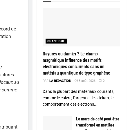
ccord de
ration
QUANTIQUE
Rayures ou damier ? Le champ
magnétique influence des motifs
électroniques concurrents dans un
r
matériau quantique de type graphène
uctures
PAR
LA RÉDACTION
8 août 2026
0
 locaux au
ons comme
Dans la plupart des matériaux courants,
comme le cuivre, l'argent et le silicium, le
comportement des électrons...
Le marc de café peut être
transformé en matière
ntribuant