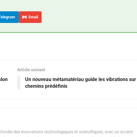
elegram
Email
Article suivant
alon
Un nouveau métamatériau guide les vibrations sur
chemins prédéfinis
ondie des innovations technologiques et scientifiques, avec un accent