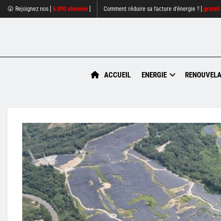
😮 Rejoignez nos [
6.000 abonnés
]
Comment réduire sa facture d'énergie ? [
gratuit
ACCUEIL
ENERGIE
RENOUVELA