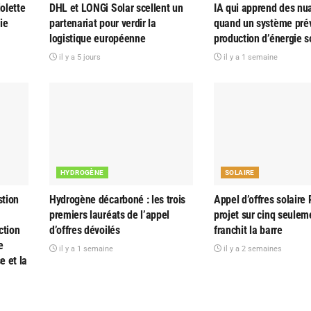
olette
DHL et LONGi Solar scellent un
IA qui apprend des nu
ie
partenariat pour verdir la
quand un système prév
logistique européenne
production d’énergie s
il y a 5 jours
il y a 1 semaine
HYDROGÈNE
SOLAIRE
tion
Hydrogène décarboné : les trois
Appel d’offres solaire 
premiers lauréats de l’appel
projet sur cinq seulem
ction
d’offres dévoilés
franchit la barre
e
il y a 1 semaine
il y a 2 semaines
e et la