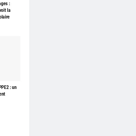
ages :
oit la
olaire
PPE2 : un
ent