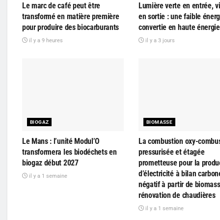
Le marc de café peut être
Lumière verte en entrée, vi
transformé en matière première
en sortie : une faible énerg
pour produire des biocarburants
convertie en haute énergie
il y a 9 heures
il y a 3 jours
BIOGAZ
BIOMASSE
Le Mans : l’unité Modul’O
La combustion oxy-combus
transformera les biodéchets en
pressurisée et étagée
biogaz début 2027
prometteuse pour la produ
d’électricité à bilan carbon
il y a 1 semaine
négatif à partir de biomass
rénovation de chaudières
il y a 1 semaine