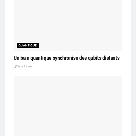
QUANTIQUE
Un bain quantique synchronise des qubits distants
il y a 2 jours