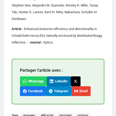
Stephen Gee, Alejandro M. Quevedo, Wesley K. Mills, Tanay
Tak, Hunter S. Larson, Kent N. Nitta, Nakamura, Schuller et
DenBaars.
Article :
Enhanced emission efficiency and directionality in
InGaN/GaN microLEDs laterally enclosed by distributed Bragg
reflectors –
Journal :
Optica
Partager l'article avec :
WhatsApp
LinkedIn
Facebook
Telegram
Email
Tags:
donnees
efficacite
microled
optique