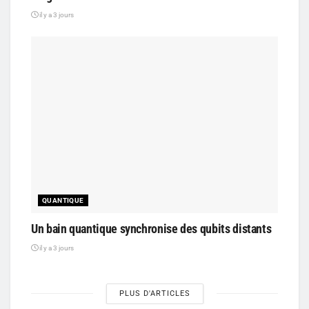
il y a 3 jours
QUANTIQUE
Un bain quantique synchronise des qubits distants
il y a 3 jours
PLUS D'ARTICLES