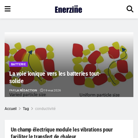
BATTERIE
La voie ionique vers les batteries tout-
solide
PAR
LA RÉDACTION
19 mai 2026
Accueil
Tag
conductivité
Un champ électrique module les vibrations pour
faciliter le transfert de chaleur