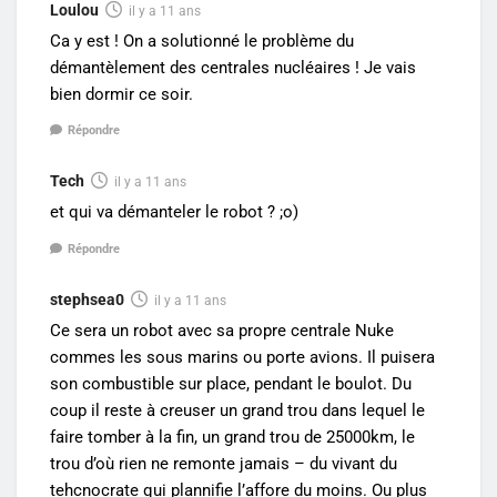
Loulou
il y a 11 ans
Ca y est ! On a solutionné le problème du
démantèlement des centrales nucléaires ! Je vais
bien dormir ce soir.
Répondre
Tech
il y a 11 ans
et qui va démanteler le robot ? ;o)
Répondre
stephsea0
il y a 11 ans
Ce sera un robot avec sa propre centrale Nuke
commes les sous marins ou porte avions. Il puisera
son combustible sur place, pendant le boulot. Du
coup il reste à creuser un grand trou dans lequel le
faire tomber à la fin, un grand trou de 25000km, le
trou d’où rien ne remonte jamais – du vivant du
tehcnocrate qui plannifie l’affore du moins. Ou plus