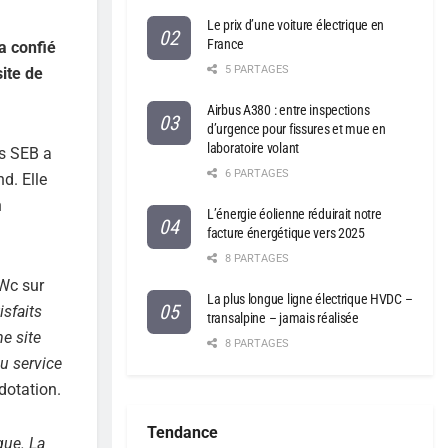
Le prix d’une voiture électrique en
France
a confié
5 PARTAGES
ite de
Airbus A380 : entre inspections
d’urgence pour fissures et mue en
laboratoire volant
s SEB a
6 PARTAGES
d. Elle
n
L’énergie éolienne réduirait notre
facture énergétique vers 2025
8 PARTAGES
kWc sur
La plus longue ligne électrique HVDC –
sfaits
transalpine – jamais réalisée
e site
8 PARTAGES
u service
dotation.
Tendance
que. La