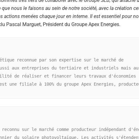
ommes très fiers de collaborer avec le Groupe SEB, qui attache 
que nous le faisons au sein de notre société, avec la création ce
es actions menées chaque jour en interne. Il est essentiel pour n
nclu Pascal Marguet, Président du Groupe Apex Energies.
étique reconnue par son expertise sur le marché de 
ussi aux entreprises du tertiaire et industriels mais aus
ilité de réaliser et financer leurs travaux d'économies 
est une filiale à 100% du groupe Apex Energies, producteu
 reconnu sur le marché comme producteur indépendant d'éne
nnier du solaire photovoltaïque. Les activités s'étendent