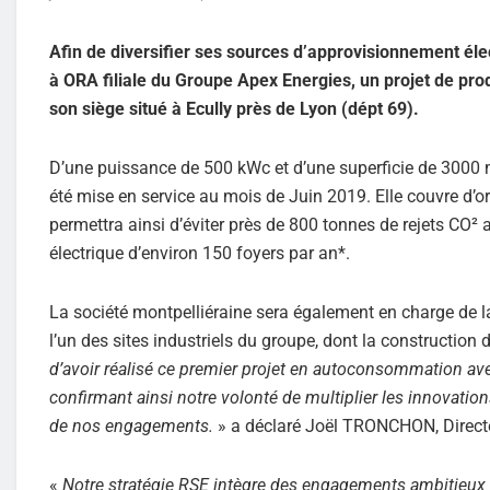
Afin de diversifier ses sources d’approvisionnement éle
à ORA filiale du Groupe Apex Energies, un projet de pr
son siège situé à Ecully près de Lyon (dépt 69).
D’une puissance de 500 kWc et d’une superficie de 3000
été mise en service au mois de Juin 2019. Elle couvre d’o
permettra ainsi d’éviter près de 800 tonnes de rejets CO² 
électrique d’environ 150 foyers par an*.
La société montpelliéraine sera également en charge de la
l’un des sites industriels du groupe, dont la constructio
d’avoir réalisé ce premier projet en autoconsommation av
confirmant ainsi notre volonté de multiplier les innovat
de nos engagements.
» a déclaré Joël TRONCHON, Direct
«
Notre stratégie RSE intègre des engagements ambitieux su