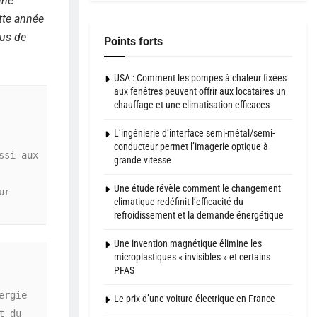
une
tte année
ous de
Points forts
USA : Comment les pompes à chaleur fixées
aux fenêtres peuvent offrir aux locataires un
chauffage et une climatisation efficaces
L’ingénierie d’interface semi-métal/semi-
conducteur permet l’imagerie optique à
si aux 
grande vitesse
Une étude révèle comment le changement
r 
climatique redéfinit l’efficacité du
refroidissement et la demande énergétique
Une invention magnétique élimine les
microplastiques « invisibles » et certains
PFAS
rgie 
Le prix d’une voiture électrique en France
 du 