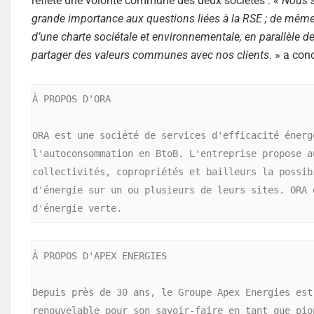
reflète une volonté commune des deux sociétés : «
Nous s
grande importance aux questions liées à la RSE ; de même 
d’une charte sociétale et environnementale, en parallèle d
partager des valeurs communes avec nos clients
. » a co
À PROPOS D'ORA

ORA est une société de services d'efficacité énerg
l'autoconsommation en BtoB. L'entreprise propose a
collectivités, copropriétés et bailleurs la possib
d'énergie sur un ou plusieurs de leurs sites. ORA 
d'énergie verte.
À PROPOS D'APEX ENERGIES

Depuis près de 30 ans, le Groupe Apex Energies est
renouvelable pour son savoir-faire en tant que pio