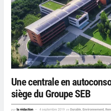
Une centrale en autocons
siège du Groupe SEB
par
la rédaction
4 septembre 2019
en
Durable
,
Environnement
,
Ren