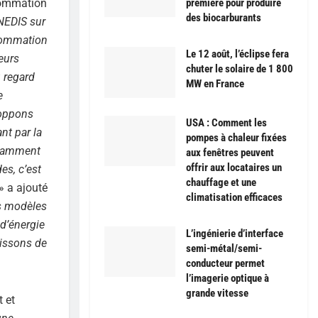
nsommation
première pour produire
des biocarburants
ENEDIS sur
nsommation
Le 12 août, l’éclipse fera
eurs
chuter le solaire de 1 800
 regard
MW en France
e
loppons
USA : Comment les
nt par la
pompes à chaleur fixées
notamment
aux fenêtres peuvent
offrir aux locataires un
es, c’est
chauffage et une
» a ajouté
climatisation efficaces
s modèles
d’énergie
L’ingénierie d’interface
uissons de
semi-métal/semi-
conducteur permet
l’imagerie optique à
grande vitesse
t et