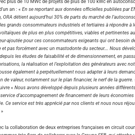
E avec plus de 10 MWc de projets de plus de 100 kWc en autoco
d’un an : «
En se reportant aux données officielles publiées par 
on, ORA détient aujourd’hui 30% de parts du marché de l’autoco
es grands consommateurs industriels et tertiaires à répondre à l
ltaïques de plus en plus compétitives, viables et pertinentes au
aleur-ajoutée pour ces consommateurs exigeants qui ont besoin d
ste et pas forcément avec un mastodonte du secteur…. Nous déve
depuis les études de faisabilité et de dimensionnement, en passa
orisations, la réalisation et l’exploitation des générateurs avec 
pousse également à perpétuellement nous adapter à leurs demand
e valeur, notamment sur le plan financier, le nerf de la guerre.
uivre «
Nous avons développé depuis plusieurs années différent
 un service d’accompagnement de financement de leurs économies 
gie. Ce service est très apprécié par nos clients et nous nous réjo
!
»
ec la collaboration de deux entreprises françaises en circuit cour