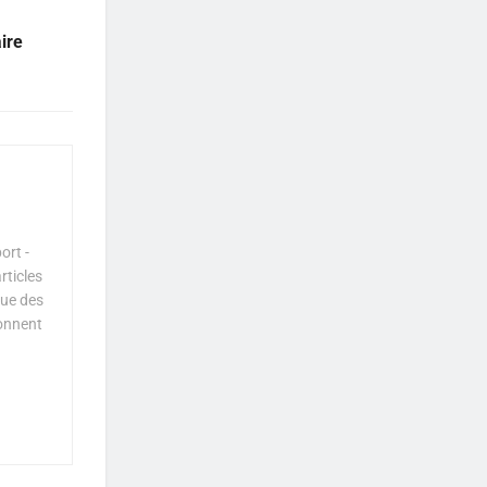
ire
ort -
rticles
que des
çonnent