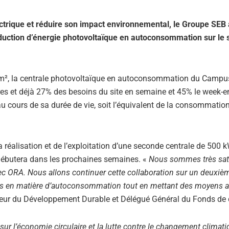
ctrique et réduire son impact environnemental, le Groupe SEB 
oduction d’énergie photovoltaïque en autoconsommation sur le s
 m², la centrale photovoltaïque en autoconsommation du Campu
res et déjà 27% des besoins du site en semaine et 45% le week-en
au cours de sa durée de vie, soit l’équivalent de la consommatio
 réalisation et de l’exploitation d’une seconde centrale de 500 
n débutera dans les prochaines semaines. «
Nous sommes très sati
ec ORA. Nous allons continuer cette collaboration sur un deuxièm
ions en matière d’autoconsommation tout en mettant des moyens a
eur du Développement Durable et Délégué Général du Fonds de 
r l’économie circulaire et la lutte contre le changement climati