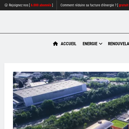
😮 Rejoignez nos [
6.000 abonnés
]
Comment réduire sa facture d'énergie ? [
gratuit
ACCUEIL
ENERGIE
RENOUVELA