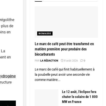
égolithe
e plus de
oins en
BIOMASSE
Le marc de café peut être transformé en
matière première pour produire des
. La
biocarburants
ment en
PAR
LA RÉDACTION
8 août 2026
0
Le marc de café qui finit habituellement à
la poubelle peut avoir une seconde vie
hydrogène
comme matière...
tructure
Le 12 août, l’éclipse fera
chuter le solaire de 1 800
MW en France