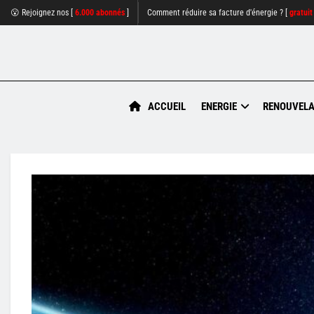
😮 Rejoignez nos [
6.000 abonnés
]
Comment réduire sa facture d'énergie ? [
gratuit
ACCUEIL
ENERGIE
RENOUVELA