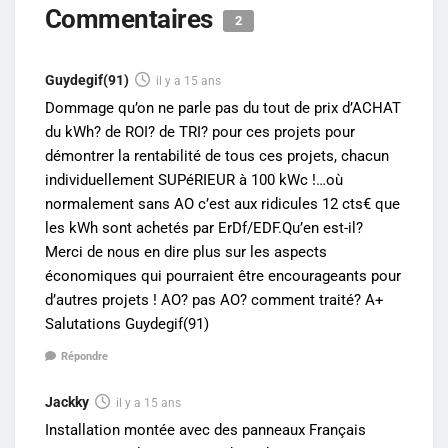
Commentaires
2
Guydegif(91)
il y a 15 ans
Dommage qu’on ne parle pas du tout de prix d’ACHAT
du kWh? de ROI? de TRI? pour ces projets pour
démontrer la rentabilité de tous ces projets, chacun
individuellement SUPéRIEUR à 100 kWc !…où
normalement sans AO c’est aux ridicules 12 cts€ que
les kWh sont achetés par ErDf/EDF.Qu’en est-il?
Merci de nous en dire plus sur les aspects
économiques qui pourraient être encourageants pour
d’autres projets ! AO? pas AO? comment traité? A+
Salutations Guydegif(91)
Répondre
Jackky
il y a 15 ans
Installation montée avec des panneaux Français