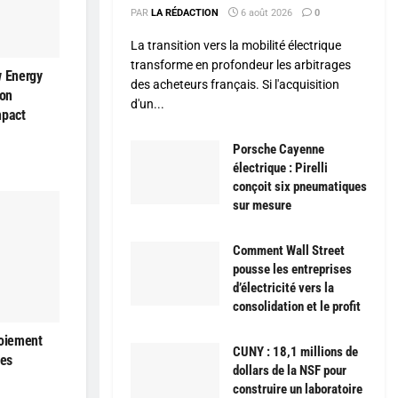
PAR
LA RÉDACTION
6 août 2026
0
La transition vers la mobilité électrique
transforme en profondeur les arbitrages
w Energy
des acheteurs français. Si l'acquisition
son
d'un...
mpact
Porsche Cayenne
électrique : Pirelli
conçoit six pneumatiques
sur mesure
Comment Wall Street
pousse les entreprises
d’électricité vers la
consolidation et le profit
loiement
CUNY : 18,1 millions de
les
dollars de la NSF pour
construire un laboratoire