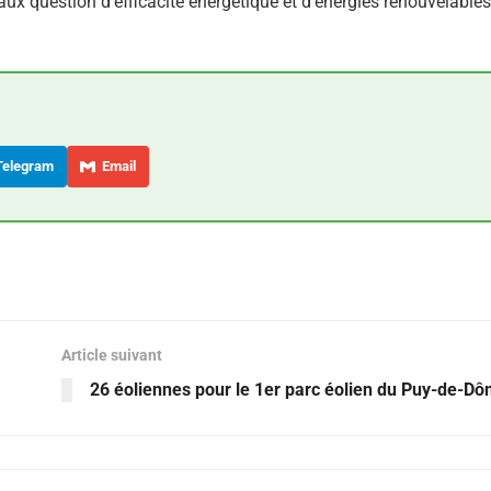
x question d’efficacité énergétique et d’énergies renouvelables
elegram
Email
Article suivant
26 éoliennes pour le 1er parc éolien du Puy-de-D