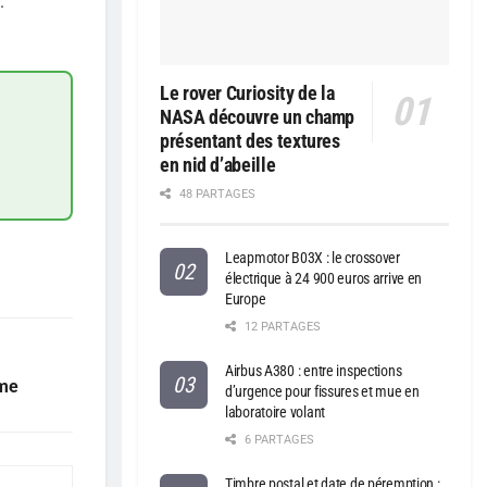
.
Le rover Curiosity de la
NASA découvre un champ
présentant des textures
en nid d’abeille
48 PARTAGES
Leapmotor B03X : le crossover
électrique à 24 900 euros arrive en
Europe
12 PARTAGES
Airbus A380 : entre inspections
ôme
d’urgence pour fissures et mue en
laboratoire volant
6 PARTAGES
Timbre postal et date de péremption :