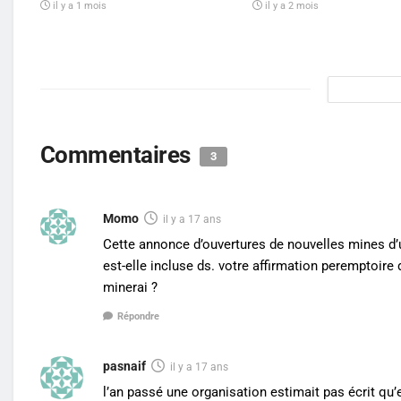
il y a 1 mois
il y a 2 mois
Commentaires
3
Momo
il y a 17 ans
Cette annonce d’ouvertures de nouvelles mines d’u
est-elle incluse ds. votre affirmation peremptoire 
minerai ?
Répondre
pasnaif
il y a 17 ans
l’an passé une organisation estimait pas écrit qu’en