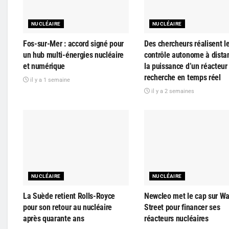
NUCLÉAIRE
NUCLÉAIRE
Fos-sur-Mer : accord signé pour
Des chercheurs réalisent l
un hub multi-énergies nucléaire
contrôle autonome à dista
et numérique
la puissance d’un réacteur
recherche en temps réel
il y a 1 semaine
il y a 2 semaines
NUCLÉAIRE
NUCLÉAIRE
La Suède retient Rolls-Royce
Newcleo met le cap sur Wa
pour son retour au nucléaire
Street pour financer ses
après quarante ans
réacteurs nucléaires