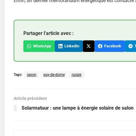
Enfin, un dernier mémorandum énergétique est consacré au
Partager l'article avec :
WhatsApp
LinkedIn
Facebook
T
Tags:
japon
puy-de-dome
russie
Article précédent
Solarmatuur : une lampe à énergie solaire de salon