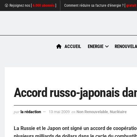
😮 Rejoignez nos [
6.000 abonnés
]
Comment réduire sa facture d'énergie ? [
gratuit
ACCUEIL
ENERGIE
RENOUVELA
Accord russo-japonais dan
par
la rédaction
13 mai 2009
en
Non Renouvelable
,
Nucléaire
La Russie et le Japon ont signé un accord de coopération
plusieurs milliards de dollars dans le cycle du combustib