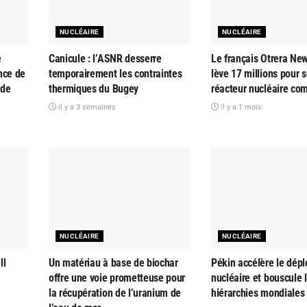
NUCLÉAIRE
NUCLÉAIRE
e
Canicule : l’ASNR desserre
Le français Otrera Ne
nce de
temporairement les contraintes
lève 17 millions pour 
 de
thermiques du Bugey
réacteur nucléaire co
il y a 3 semaines
il y a 1 mois
NUCLÉAIRE
NUCLÉAIRE
ll
Un matériau à base de biochar
Pékin accélère le dép
offre une voie prometteuse pour
nucléaire et bouscule 
la récupération de l’uranium de
hiérarchies mondiales