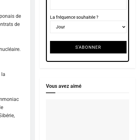
aponais de
La fréquence souhaitée ?
ntrats de
nucléaire.
 la
Vous avez aimé
’ammoniac
le
ibérie,