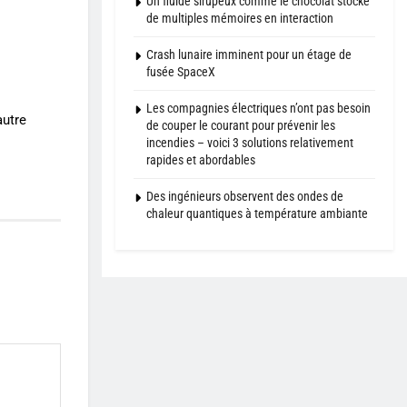
Un fluide sirupeux comme le chocolat stocke
de multiples mémoires en interaction
Crash lunaire imminent pour un étage de
fusée SpaceX
Les compagnies électriques n’ont pas besoin
autre
de couper le courant pour prévenir les
incendies – voici 3 solutions relativement
rapides et abordables
Des ingénieurs observent des ondes de
chaleur quantiques à température ambiante