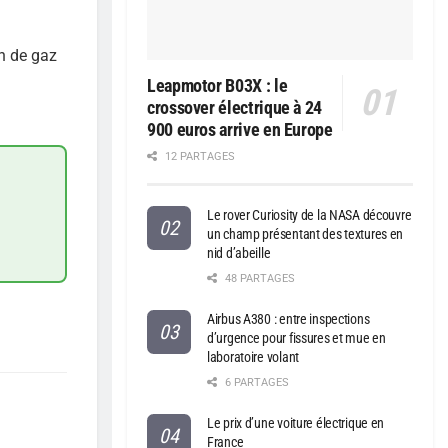
on de gaz
Leapmotor B03X : le
crossover électrique à 24
900 euros arrive en Europe
12 PARTAGES
Le rover Curiosity de la NASA découvre
un champ présentant des textures en
nid d’abeille
48 PARTAGES
Airbus A380 : entre inspections
d’urgence pour fissures et mue en
laboratoire volant
6 PARTAGES
Le prix d’une voiture électrique en
France