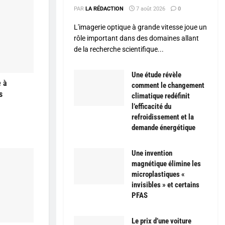
PAR
LA RÉDACTION
7 août 2026
0
L'imagerie optique à grande vitesse joue un
rôle important dans des domaines allant
de la recherche scientifique...
Une étude révèle
e à
comment le changement
s
climatique redéfinit
l’efficacité du
refroidissement et la
demande énergétique
Une invention
magnétique élimine les
microplastiques «
invisibles » et certains
PFAS
Le prix d’une voiture