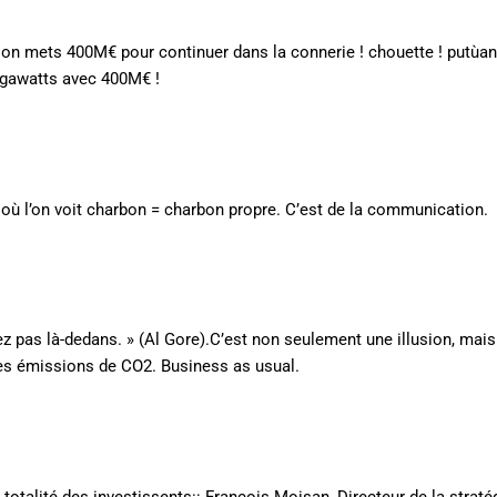
….on mets 400M€ pour continuer dans la connerie ! chouette ! putùa
égawatts avec 400M€ !
 où l’on voit charbon = charbon propre. C’est de la communication.
ez pas là-dedans. » (Al Gore).C’est non seulement une illusion, mais l
es émissions de CO2. Business as usual.
 totalité des investissents:: François Moisan, Directeur de la straté