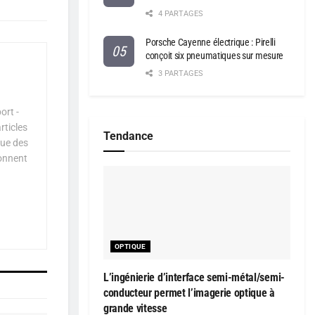
4 PARTAGES
Porsche Cayenne électrique : Pirelli
conçoit six pneumatiques sur mesure
3 PARTAGES
ort -
rticles
Tendance
que des
çonnent
OPTIQUE
L’ingénierie d’interface semi-métal/semi-
conducteur permet l’imagerie optique à
grande vitesse