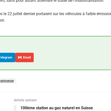
t, sans pour autant atteindre le stade de l’industrialisation.
le 22 juillet dernier portaient sur les véhicules à faible émissi
ion.
elegram
Email
perimenter
Article suivant
100ème station au gaz naturel en Suisse