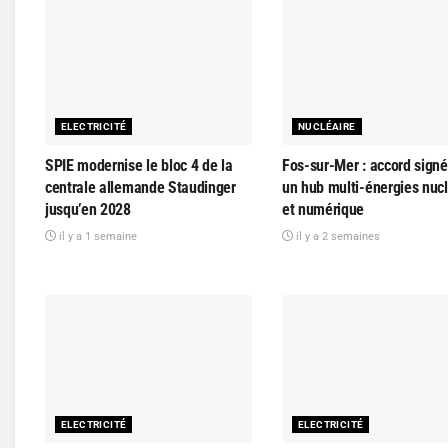
ELECTRICITÉ
NUCLÉAIRE
SPIE modernise le bloc 4 de la
Fos-sur-Mer : accord signé
centrale allemande Staudinger
un hub multi-énergies nucl
jusqu’en 2028
et numérique
il y a 1 semaine
il y a 2 semaines
ELECTRICITÉ
ELECTRICITÉ