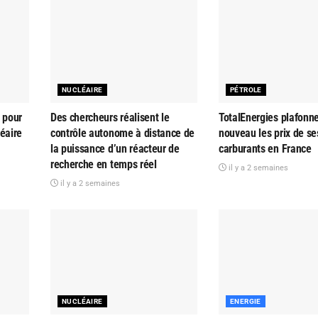
NUCLÉAIRE
PÉTROLE
 pour
Des chercheurs réalisent le
TotalEnergies plafonn
éaire
contrôle autonome à distance de
nouveau les prix de se
la puissance d’un réacteur de
carburants en France
recherche en temps réel
il y a 2 semaines
il y a 2 semaines
NUCLÉAIRE
ENERGIE