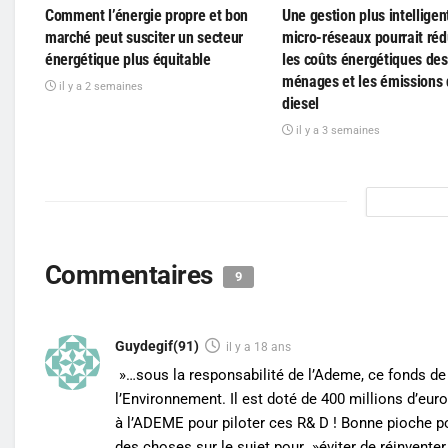
Comment l’énergie propre et bon
Une gestion plus intelligen
marché peut susciter un secteur
micro-réseaux pourrait réd
énergétique plus équitable
les coûts énergétiques des
ménages et les émissions
il y a 2 semaines
diesel
il y a 3 semaines
Commentaires
9
Guydegif(91)
il y a 18 ans
»…sous la responsabilité de l’Ademe, ce fonds de 
l’Environnement. Il est doté de 400 millions d’eu
à l’ADEME pour piloter ces R& D ! Bonne pioche pou
des choses sur le sujet pour »éviter de réinventer