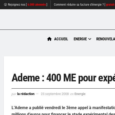
😮 Rejoignez nos [
6.000 abonnés
]
Comment réduire sa facture d'énergie ? [
gratuit
ACCUEIL
ENERGIE
RENOUVELA
Ademe : 400 ME pour expé
par
la rédaction
23 septembre 2008
en
Energie
L’Ademe a publié vendredi le 3ème appel à manifestatio
millions d’euros pour financer le stade expérimental de