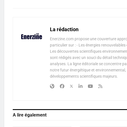
La rédaction
Enerzine.com propose une couverture approf
particulier sur : - Les énergies renouvelable
Les découvertes scientifiques environnementa
sont rédigés avec un souci du détail techniq
analyses. La ligne éditoriale se concentre p
notre futur énergétique et environnemental, 
développements scientifiques majeurs.
A lire également