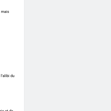
n mais
’alibi du
gie et de