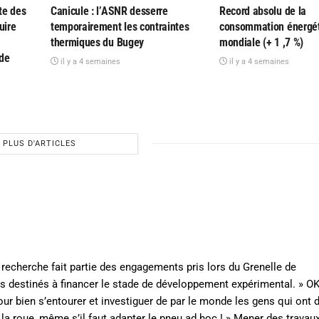
te des
Canicule : l’ASNR desserre
Record absolu de la
uire
temporairement les contraintes
consommation énergé
thermiques du Bugey
mondiale (+ 1 ,7 %)
 de
il y a 4 semaines
il y a 4 semaines
PLUS D'ARTICLES
recherche fait partie des engagements pris lors du Grenelle de
ros destinés à financer le stade de développement expérimental. » OK
r bien s’entourer et investiguer de par le monde les gens qui ont d
 la roue, même s’il faut adapter le pneu ad hoc ! » Mener des travau