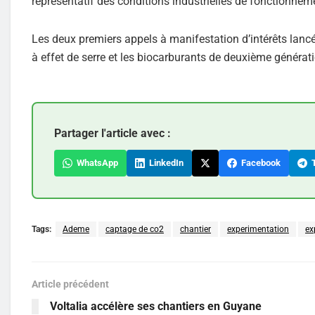
représentatif des conditions industrielles de fonctionnemen
Les deux premiers appels à manifestation d’intérêts lancés 
à effet de serre et les biocarburants de deuxième générat
Partager l'article avec :
WhatsApp
LinkedIn
Facebook
T
Tags:
Ademe
captage de co2
chantier
experimentation
ex
Article précédent
Voltalia accélère ses chantiers en Guyane