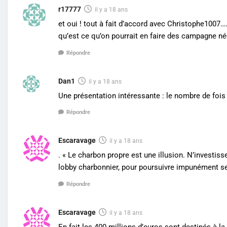
r17777
il y a 18 ans
et oui ! tout à fait d’accord avec Christophe1007
qu’est ce qu’on pourrait en faire des campagne n
Répondre
Dan1
il y a 18 ans
Une présentation intéressante : le nombre de fois
Répondre
Escaravage
il y a 18 ans
. « Le charbon propre est une illusion. N’investiss
lobby charbonnier, pour poursuivre impunément s
Répondre
Escaravage
il y a 18 ans
En fait les 400 millions d’euros sont destinés à la