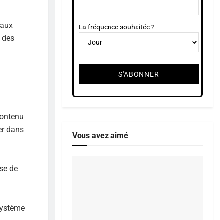
 aux
La fréquence souhaitée ?
é des
contenu
er dans
Vous avez aimé
ise de
système