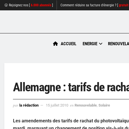
😮 Rejoignez nos [
6.000 abonnés
]
Comment réduire sa facture d'énergie ? [
gratuit
ACCUEIL
ENERGIE
RENOUVELA
Allemagne : tarifs de rach
par
la rédaction
15 juillet 2010
en
Renouvelable
,
Solaire
Les amendements des tarifs de rachat du photovoltaïque
mardi, marquant un changement de position vis-à-vis du