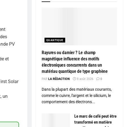
ent
 des
QUANTIQUE
mande PV
Rayures ou damier ? Le champ
ée et
magnétique influence des motifs
électroniques concurrents dans un
matériau quantique de type graphène
PAR
LA RÉDACTION
8 août 2026
0
irst Solar
Dans la plupart des matériaux courants,
comme le cuivre, l'argent et le silicium, le
, un
comportement des électrons...
Le marc de café peut être
transformé en matière