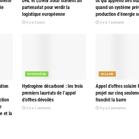
olette
DHL et LONGi Solar scellent un
IA qui apprend des nu
ie
partenariat pour verdir la
quand un système prév
logistique européenne
production d’énergie s
il y a 5 jours
il y a 1 semaine
HYDROGÈNE
SOLAIRE
tion
Hydrogène décarboné : les trois
Appel d’offres solaire 
premiers lauréats de l’appel
projet sur cinq seulem
ction
d’offres dévoilés
franchit la barre
e
il y a 1 semaine
il y a 2 semaines
e et la