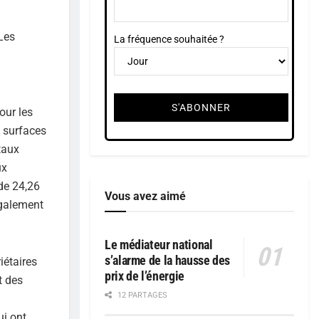
Les
La fréquence souhaitée ?
our les
s surfaces
taux
ux
 de 24,26
Vous avez aimé
également
Le médiateur national
s’alarme de la hausse des
iétaires
prix de l’énergie
t des
12 PARTAGES
ui ont