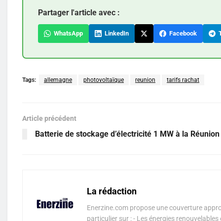
Partager l'article avec :
WhatsApp
LinkedIn
Facebook
T
Tags:
allemagne
photovoltaïque
reunion
tarifs rachat
Article précédent
Batterie de stockage d’électricité 1 MW à la Réunion
La rédaction
Enerzine.com propose une couverture approf
particulier sur : - Les énergies renouvelable