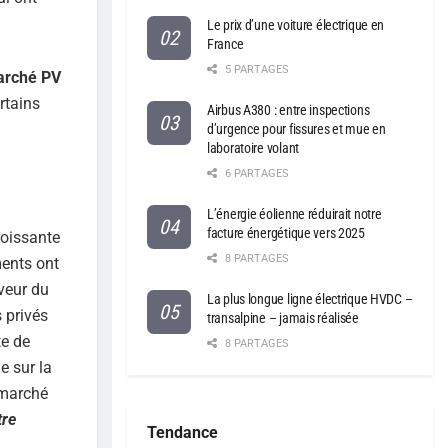
Le prix d’une voiture électrique en
France
5 PARTAGES
marché PV
rtains
Airbus A380 : entre inspections
d’urgence pour fissures et mue en
laboratoire volant
6 PARTAGES
L’énergie éolienne réduirait notre
facture énergétique vers 2025
roissante
8 PARTAGES
ents ont
veur du
La plus longue ligne électrique HVDC –
 privés
transalpine – jamais réalisée
te de
8 PARTAGES
e sur la
 marché
tre
Tendance