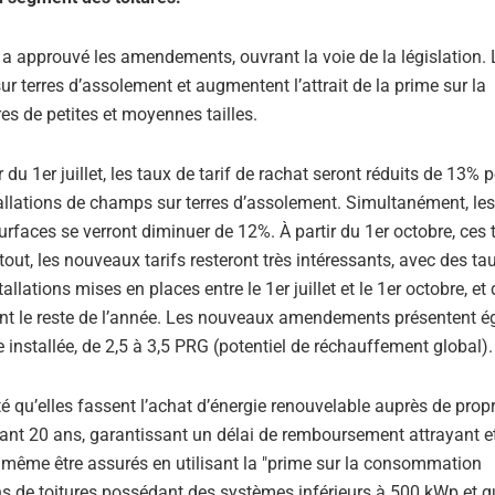
 approuvé les amendements, ouvrant la voie de la législation. 
 terres d’assolement et augmentent l’attrait de la prime sur la
es de petites et moyennes tailles.
du 1er juillet, les taux de tarif de rachat seront réduits de 13% p
stallations de champs sur terres d’assolement. Simultanément, le
urfaces se verront diminuer de 12%. À partir du 1er octobre, ces 
ut, les nouveaux tarifs resteront très intéressants, avec des ta
lations mises en places entre le 1er juillet et le 1er octobre, et
ant le reste de l’année. Les nouveaux amendements présentent 
e installée, de 2,5 à 3,5 PRG (potentiel de réchauffement global).
cité qu’elles fassent l’achat d’énergie renouvelable auprès de propr
ant 20 ans, garantissant un délai de remboursement attrayant e
même être assurés en utilisant la "prime sur la consommation
tions de toitures possédant des systèmes inférieurs à 500 kWp et q