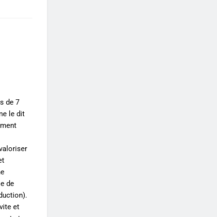
us de 7
e le dit
emment
valoriser
et
ne
se de
duction).
ite et