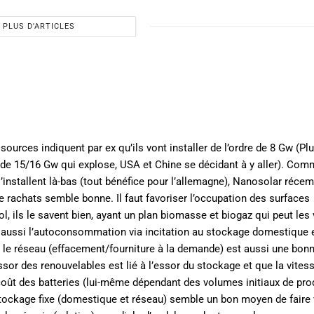
PLUS D'ARTICLES
ources indiquent par ex qu’ils vont installer de l’ordre de 8 Gw (Pl
 15/16 Gw qui explose, USA et Chine se décidant à y aller). Comm
s s’installent là-bas (tout bénéfice pour l’allemagne), Nanosolar réc
e rachats semble bonne. Il faut favoriser l’occupation des surfaces
ol, ils le savent bien, ayant un plan biomasse et biogaz qui peut les 
 aussi l’autoconsommation via incitation au stockage domestique 
r le réseau (effacement/fourniture à la demande) est aussi une bon
essor des renouvelables est lié à l’essor du stockage et que la vites
coût des batteries (lui-même dépendant des volumes initiaux de pro
stockage fixe (domestique et réseau) semble un bon moyen de faire v