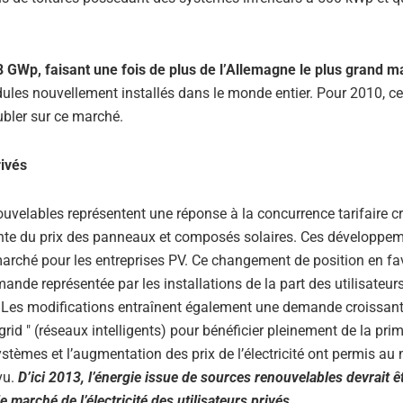
,8 GWp, faisant une fois de plus de l’Allemagne le plus grand 
dules nouvellement installés dans le monde entier. Pour 2010, ce
ubler sur ce marché.
rivés
ouvelables représentent une réponse à la concurrence tarifaire c
nte du prix des panneaux et composés solaires. Ces développem
marché pour les entreprises PV. Ce changement de position en fa
de représentée par les installations de la part des utilisateurs
é. Les modifications entraînent également une demande croissan
rid " (réseaux intelligents) pour bénéficier pleinement de la prim
stèmes et l’augmentation des prix de l’électricité ont permis au
vu.
D’ici 2013, l’énergie issue de sources renouvelables devrait ê
 marché de l’électricité des utilisateurs privés.