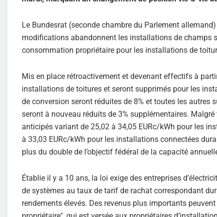
Le Bundesrat (seconde chambre du Parlement allemand) a
modifications abandonnent les installations de champs sur
consommation propriétaire pour les installations de toitur
Mis en place rétroactivement et devenant effectifs à partir 
installations de toitures et seront supprimés pour les in
de conversion seront réduites de 8% et toutes les autres s
seront à nouveau réduits de 3% supplémentaires. Malgré to
anticipés variant de 25,02 à 34,05 EURc/kWh pour les instal
à 33,03 EURc/kWh pour les installations connectées dur
plus du double de l’objectif fédéral de la capacité annuell
Établie il y a 10 ans, la loi exige des entreprises d’électri
de systèmes au taux de tarif de rachat correspondant dur
rendements élevés. Des revenus plus importants peuvent 
propriétaire", qui est versée aux propriétaires d’installa