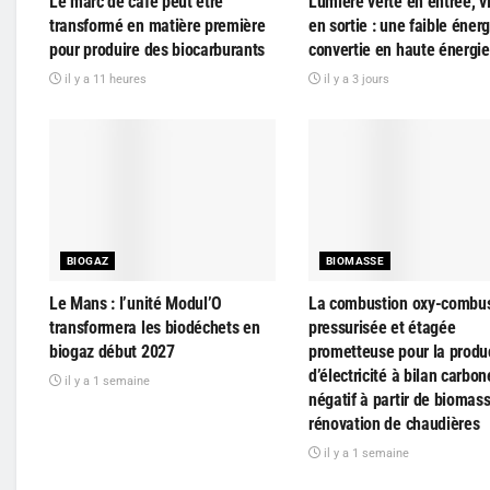
Le marc de café peut être
Lumière verte en entrée, vi
transformé en matière première
en sortie : une faible énerg
pour produire des biocarburants
convertie en haute énergie
il y a 11 heures
il y a 3 jours
BIOGAZ
BIOMASSE
Le Mans : l’unité Modul’O
La combustion oxy-combus
transformera les biodéchets en
pressurisée et étagée
biogaz début 2027
prometteuse pour la produ
d’électricité à bilan carbon
il y a 1 semaine
négatif à partir de biomass
rénovation de chaudières
il y a 1 semaine