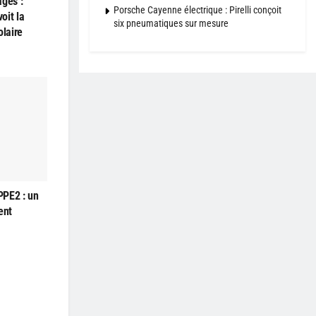
ages :
Porsche Cayenne électrique : Pirelli conçoit
oit la
six pneumatiques sur mesure
olaire
PPE2 : un
ent