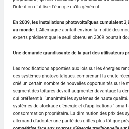
l’intention d’utiliser l’énergie qu’ils génèrent.
En 2009, les installations photovoltaïques cumulaient 3
au monde
. L’Allemagne abritait environ la moitié des mo
experts prédisent que le seuil obtenu en 2009 pourrait do
Une demande grandissante de la part des utilisateurs p
Les modifications apportées aux lois sur les énergies ren
des systèmes photovoltaïques, comprenant la chute réce
créé un certain nombre de nouvelles opportunités sur le 
segment des toitures devrait augmenter davantage la deman
qui préfèrent à l’unanimité les systèmes de haute qualit
systèmes de stockage d’énergie et d’applications " smart g
consommation propriétaire. La diminution des prix des sy
allemand d’adopter une parité des grilles plus tôt que pré
compétitive face aux sources d’énergie traditionnelle sur le