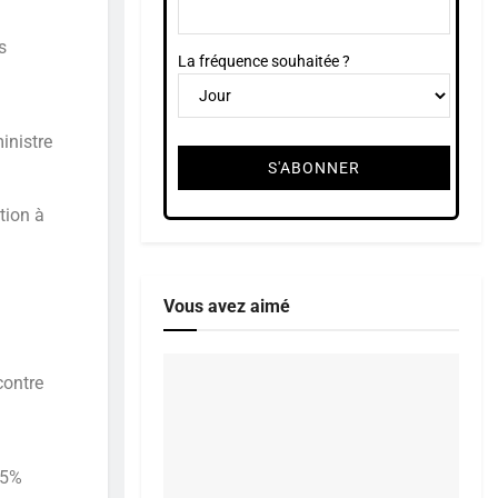
s
La fréquence souhaitée ?
inistre
tion à
Vous avez aimé
contre
25%