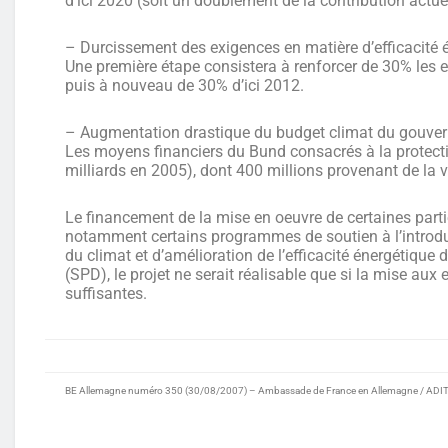
d’ici 2020 (soit un doublement de la contribution actu
– Durcissement des exigences en matière d’efficacité 
Une première étape consistera à renforcer de 30% les e
puis à nouveau de 30% d’ici 2012.
– Augmentation drastique du budget climat du gouve
Les moyens financiers du Bund consacrés à la protectio
milliards en 2005), dont 400 millions provenant de la
Le financement de la mise en oeuvre de certaines partie
notamment certains programmes de soutien à l’introduc
du climat et d’amélioration de l’efficacité énergétique
(SPD), le projet ne serait réalisable que si la mise a
suffisantes.
BE Allemagne numéro 350 (30/08/2007) – Ambassade de France en Allemagne / ADIT –