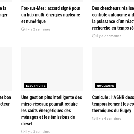
e la
Fos-sur-Mer : accord signé pour
Des chercheurs réalise
nger
un hub multi-énergies nucléaire
contrôle autonome à d
et numérique
la puissance d’un réac
recherche en temps ré
il y a 2 semaines
il y a 2 semaines
ELECTRICITÉ
NUCLÉAIRE
et bon
Une gestion plus intelligente des
Canicule : l’ASNR dess
ecteur
micro-réseaux pourrait réduire
temporairement les co
les coûts énergétiques des
thermiques du Bugey
ménages et les émissions de
il y a 4 semaines
diesel
il y a 3 semaines