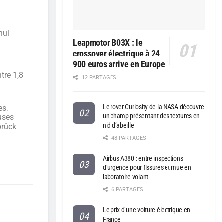
hui
Leapmotor B03X : le
crossover électrique à 24
900 euros arrive en Europe
tre 1,8
12 PARTAGES
Le rover Curiosity de la NASA découvre
es,
un champ présentant des textures en
uses
nid d’abeille
brück
48 PARTAGES
Airbus A380 : entre inspections
d’urgence pour fissures et mue en
laboratoire volant
6 PARTAGES
Le prix d’une voiture électrique en
France