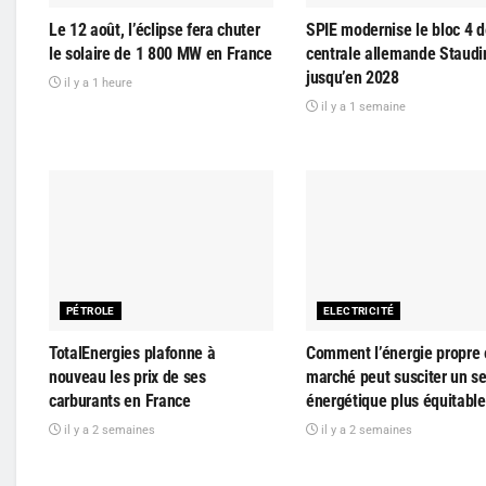
Le 12 août, l’éclipse fera chuter
SPIE modernise le bloc 4 d
le solaire de 1 800 MW en France
centrale allemande Staudi
jusqu’en 2028
il y a 1 heure
il y a 1 semaine
PÉTROLE
ELECTRICITÉ
TotalEnergies plafonne à
Comment l’énergie propre 
nouveau les prix de ses
marché peut susciter un s
carburants en France
énergétique plus équitable
il y a 2 semaines
il y a 2 semaines