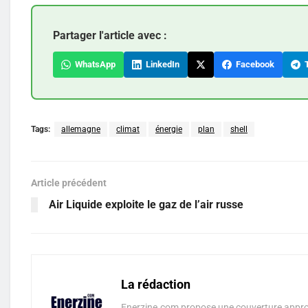
Partager l'article avec :
WhatsApp
LinkedIn
Facebook
T
Tags:
allemagne
climat
énergie
plan
shell
Article précédent
Air Liquide exploite le gaz de l’air russe
La rédaction
Enerzine.com propose une couverture approf