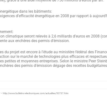
elle), grâce à une aide moyenne de 750 millions d’euros par an.
énergétique dans les bâtiments:
xigences d’efficacité énergétique en 2008 par rapport à aujourd’
rnement:
n climatique seront relevés à 2,6 milliards d’euros en 2008 (con
 vente aux enchères des permis d’émission.
s du projet est encore à l’étude au ministère fédéral des Financ
tion sur le marché de technologies plus efficaces et respectue
 des petites et moyennes entreprises. Selon le ministre Peer Stein
ux enchères des permis d’émission dégage des recettes budgétaires
 http://www.bulletins-electroniques.com/actualites/50737.htm