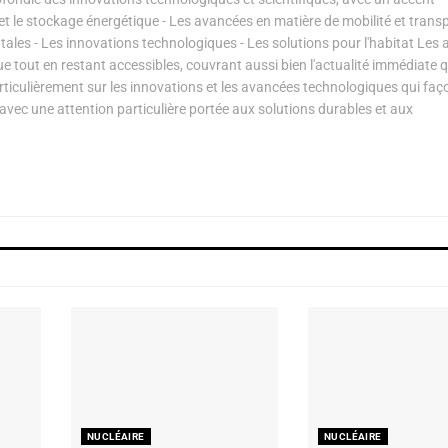
s et le stockage énergétique - Les avancées en matière de mobilité et transp
les - Les innovations technologiques - Les solutions pour l'habitat Les a
ue tout en restant accessibles, couvrant aussi bien l'actualité immédiate 
articulièrement sur les innovations et les avancées technologiques qui fa
avec une attention particulière portée aux solutions durables et aux
NUCLÉAIRE
NUCLÉAIRE