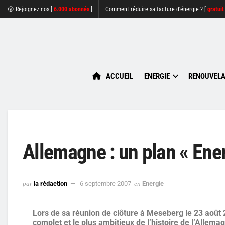
😮 Rejoignez nos [
6.000 abonnés
]
Comment réduire sa facture d'énergie ? [
gratuit
ACCUEIL
ENERGIE
RENOUVELA
Allemagne : un plan « Ener
par
la rédaction
6 septembre 2007
en
Energie
Lors de sa réunion de clôture à Meseberg le 23 août 2
complet et le plus ambitieux de l’histoire de l’Allema