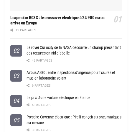
Leapmotor B03X : le crossover électrique à 24 900 euros
arrive en Europe
12 PARTAGES
Le rover Curiosity de la NASA découvre un champ présentant
des textures en nid d’abeille
48 PARTAGES
Airbus A380 : entre inspections d’urgence pour fissures et
mue en laboratoire volant
6 PARTAGES
Le prix d’une voiture électrique en France
4 PARTAGES
Porsche Cayenne électrique : Pirelli conçoit six pneumatiques
sur mesure
3 PARTAGES