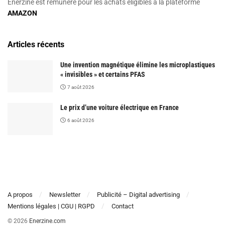
Enerzine est rémunéré pour les achats éligibles à la plateforme
AMAZON
Articles récents
Une invention magnétique élimine les microplastiques
« invisibles » et certains PFAS
7 août 2026
Le prix d’une voiture électrique en France
6 août 2026
A propos
Newsletter
Publicité – Digital advertising
Mentions légales | CGU | RGPD
Contact
© 2026
Enerzine.com