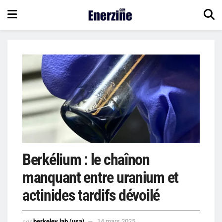
Berkélium : le chaînon
manquant entre uranium et
actinides tardifs dévoilé
par
berkeley lab (usa)
14 mars 2025