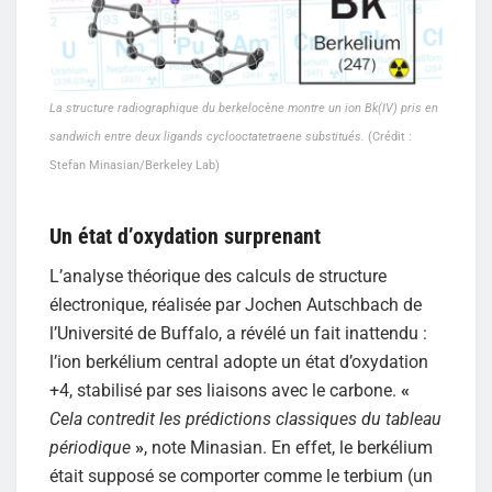
La structure radiographique du berkelocène montre un ion Bk(IV) pris en
sandwich entre deux ligands cyclooctatetraene substitués.
(Crédit :
Stefan Minasian/Berkeley Lab)
Un état d’oxydation surprenant
L’analyse théorique des calculs de structure
électronique, réalisée par Jochen Autschbach de
l’Université de Buffalo, a révélé un fait inattendu :
l’ion berkélium central adopte un état d’oxydation
+4, stabilisé par ses liaisons avec le carbone.
«
Cela contredit les prédictions classiques du tableau
périodique
»
, note Minasian. En effet, le berkélium
était supposé se comporter comme le terbium (un