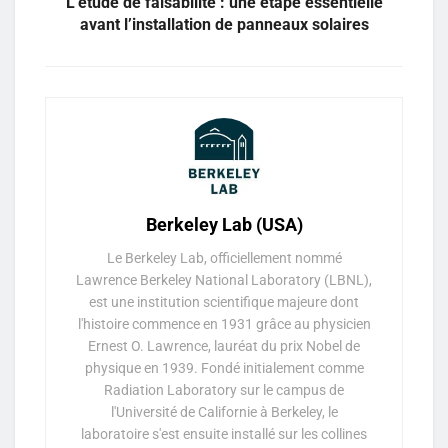
L’étude de faisabilité : une étape essentielle
avant l’installation de panneaux solaires
Berkeley Lab (USA)
Le Berkeley Lab, officiellement nommé
Lawrence Berkeley National Laboratory (LBNL),
est une institution scientifique majeure dont
l'histoire commence en 1931 grâce au physicien
Ernest O. Lawrence, lauréat du prix Nobel de
physique en 1939. Fondé initialement comme
Radiation Laboratory sur le campus de
l'Université de Californie à Berkeley, le
laboratoire s'est ensuite installé sur les collines