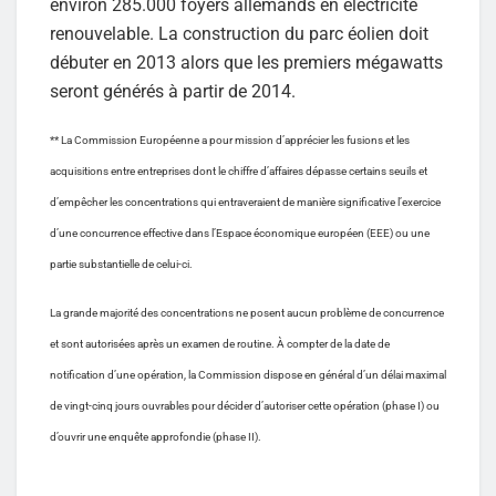
environ 285.000 foyers allemands en électricité
renouvelable. La construction du parc éolien doit
débuter en 2013 alors que les premiers mégawatts
seront générés à partir de 2014.
** La Commission Européenne a pour mission d’apprécier les fusions et les
acquisitions entre entreprises dont le chiffre d’affaires dépasse certains seuils et
d’empêcher les concentrations qui entraveraient de manière significative l’exercice
d’une concurrence effective dans l’Espace économique européen (EEE) ou une
partie substantielle de celui-ci.
La grande majorité des concentrations ne posent aucun problème de concurrence
et sont autorisées après un examen de routine. À compter de la date de
notification d’une opération, la Commission dispose en général d’un délai maximal
de vingt-cinq jours ouvrables pour décider d’autoriser cette opération (phase I) ou
d’ouvrir une enquête approfondie (phase II).