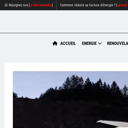
😮 Rejoignez nos [
6.000 abonnés
]
Comment réduire sa facture d'énergie ? [
gratuit
ACCUEIL
ENERGIE
RENOUVELA