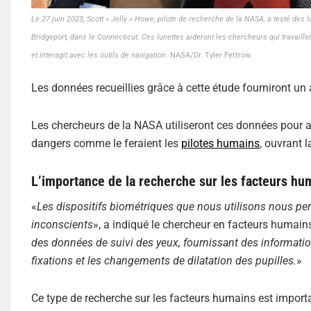
Le 27 juin 2023, Scott « Jelly » Howe, pilote de recherche de la NASA, a testé des
Bridgeport, dans le Connecticut. Ces lunettes aideront les chercheurs qui travail
et interagit avec les outils de navigation
. NASA/Dr. Tyler Fettrow
Les données recueillies grâce à cette étude fourniront u
Les chercheurs de la NASA utiliseront ces données pour a
dangers comme le feraient les
pilotes humains
, ouvrant 
L’importance de la recherche sur les facteurs hu
«
Les dispositifs biométriques que nous utilisons nous pe
inconscients
», a indiqué le chercheur en facteurs humains
des données de suivi des yeux, fournissant des informations
fixations et les changements de dilatation des pupilles.
»
Ce type de recherche sur les facteurs humains est importan