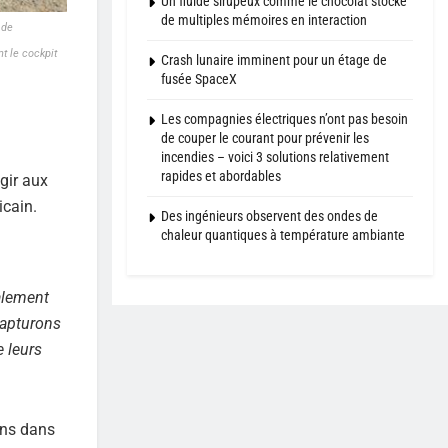
Un fluide sirupeux comme le chocolat stocke
de multiples mémoires en interaction
 de
t le cockpit
Crash lunaire imminent pour un étage de
fusée SpaceX
Les compagnies électriques n’ont pas besoin
de couper le courant pour prévenir les
incendies – voici 3 solutions relativement
rapides et abordables
gir aux
icain.
Des ingénieurs observent des ondes de
chaleur quantiques à température ambiante
alement
capturons
e leurs
ens dans