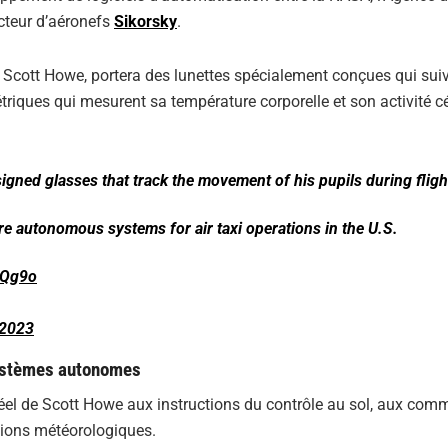
ucteur d’aéronefs
Sikorsky
.
A, Scott Howe, portera des lunettes spécialement conçues qui suiv
riques qui mesurent sa température corporelle et son activité c
signed glasses that track the movement of his pupils during fligh
re autonomous systems for air taxi operations in the U.S.
oQg9o
 2023
 systèmes autonomes
 réel de Scott Howe aux instructions du contrôle au sol, aux co
itions météorologiques.