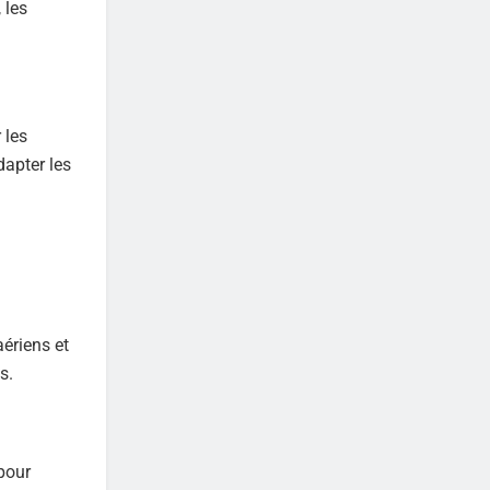
 les
 les
dapter les
ériens et
s.
pour