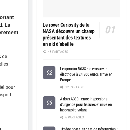
ortant
d. La
Le rover Curiosity de la
NASA découvre un champ
ièrement
présentant des textures
en nid d’abeille
48 PARTAGES
s de
lles
Leapmotor B03X : le crossover
électrique à 24 900 euros arrive en
Europe
iel pour
12 PARTAGES
nsport
Airbus A380 : entre inspections
d’urgence pour fissures et mue en
laboratoire volant
6 PARTAGES
de
Timbre postal et date de péremption :