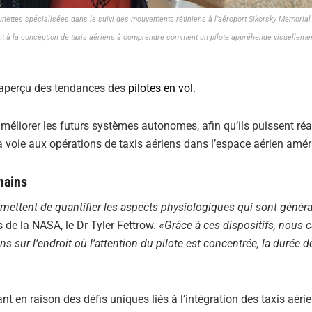
 lunettes spécialisées dans le suivi des mouvements rétiniens à l’aéroport Sikorsky Memorial
lent à la conception de taxis aériens à comprendre comment un pilote appréhende visuellemen
n aperçu des tendances des
pilotes en vol
.
méliorer les futurs systèmes autonomes, afin qu’ils puissent réa
la voie aux opérations de taxis aériens dans l’espace aérien amér
mains
rmettent de quantifier les aspects physiologiques qui sont génér
 de la NASA, le Dr Tyler Fettrow. «
Grâce à ces dispositifs, nous 
 sur l’endroit où l’attention du pilote est concentrée, la durée d
t en raison des défis uniques liés à l’intégration des taxis aéri