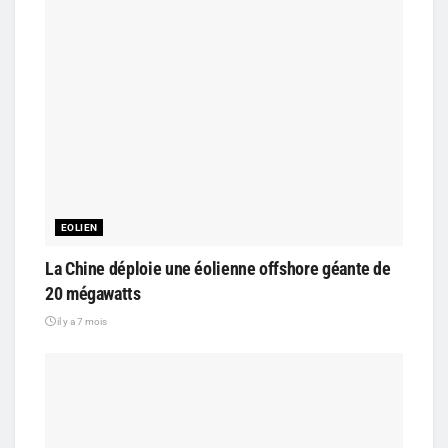
EOLIEN
La Chine déploie une éolienne offshore géante de
20 mégawatts
il y a 7 mois