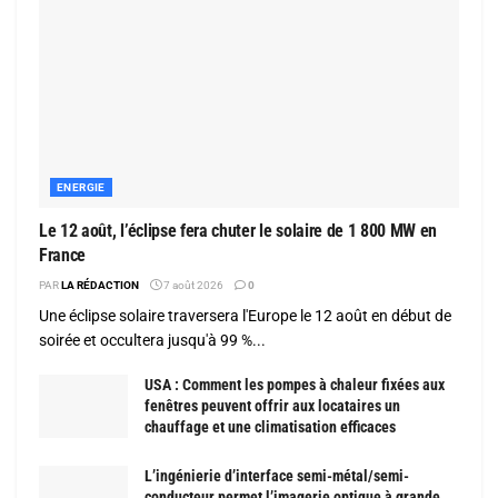
ENERGIE
Le 12 août, l’éclipse fera chuter le solaire de 1 800 MW en
France
PAR
LA RÉDACTION
7 août 2026
0
Une éclipse solaire traversera l'Europe le 12 août en début de
soirée et occultera jusqu'à 99 %...
USA : Comment les pompes à chaleur fixées aux
fenêtres peuvent offrir aux locataires un
chauffage et une climatisation efficaces
L’ingénierie d’interface semi-métal/semi-
conducteur permet l’imagerie optique à grande