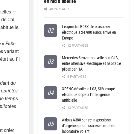
en nid d’abeille
48 PARTAGES
helles —
 de Cal
Leapmotor B03X : le crossover
bituelle.
électrique à 24 900 euros arrive en
Europe
e «
Flux-
12 PARTAGES
s variant
Mercedes-Benz renouvelle son GLA,
tat au fil
entre offensive électrique et habitacle
piloté par l’IA
6 PARTAGES
ndant du
XPENG dévoile le L03, SUV coupé
ropriétés
électrique dopé à l’intelligence
 le temps.
artificielle
pilotées
13 PARTAGES
Airbus A380 : entre inspections
d’urgence pour fissures et mue en
t créer
laboratoire volant