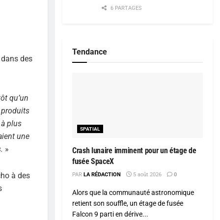
6 PARTAGES
Tendance
s dans des
tôt qu’un
produits
 à plus
SPATIAL
aient une
.
»
Crash lunaire imminent pour un étage de
fusée SpaceX
cho à des
PAR
LA RÉDACTION
5 août 2026
0
s
Alors que la communauté astronomique
retient son souffle, un étage de fusée
Falcon 9 parti en dérive...