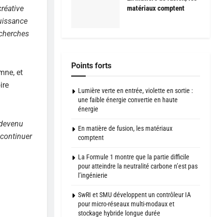
créative
matériaux comptent
puissance
echerches
Points forts
mne, et
ire
Lumière verte en entrée, violette en sortie :
une faible énergie convertie en haute
énergie
s devenu
En matière de fusion, les matériaux
 continuer
comptent
La Formule 1 montre que la partie difficile
pour atteindre la neutralité carbone n’est pas
l’ingénierie
SwRI et SMU développent un contrôleur IA
pour micro-réseaux multi-modaux et
stockage hybride longue durée