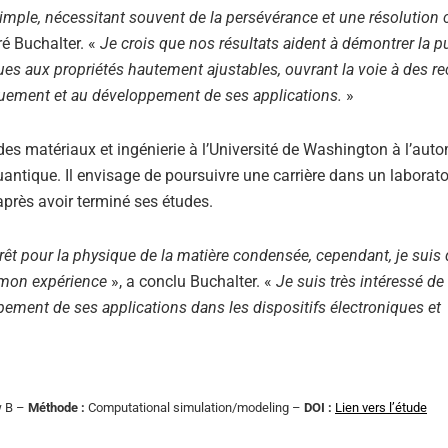
imple, nécessitant souvent de la persévérance et une résolution 
ré Buchalter. «
Je crois que nos résultats aident à démontrer la 
ques aux propriétés hautement ajustables, ouvrant la voie à des r
quement et au développement de ses applications.
»
des matériaux et ingénierie à l’Université de Washington à l’auto
ntique. Il envisage de poursuivre une carrière dans un laborato
après avoir terminé ses études.
térêt pour la physique de la matière condensée, cependant, je sui
à mon expérience
», a conclu Buchalter. «
Je suis très intéressé de
pement de ses applications dans les dispositifs électroniques et
w B –
Méthode :
Computational simulation/modeling –
DOI :
Lien vers l’étude