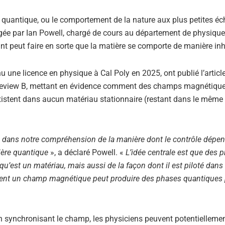
quantique, ou le comportement de la nature aux plus petites éc
gée par Ian Powell, chargé de cours au département de physique
peut faire en sorte que la matière se comporte de manière inha
nu une licence en physique à Cal Poly en 2025, ont publié l’articl
Review B, mettant en évidence comment des champs magnétique
istent dans aucun matériau stationnaire (restant dans le même é
e dans notre compréhension de la manière dont le contrôle dépe
ière quantique
», a déclaré Powell. «
L’idée centrale est que des p
’est un matériau, mais aussi de la façon dont il est piloté dans
ent un champ magnétique peut produire des phases quantiques 
ynchronisant le champ, les physiciens peuvent potentiellemen