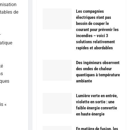
nisation
Les compagnies
tables de
électriques n’ont pas
besoin de couper le
courant pour prévenir les
r
incendies – voici 3
solutions relativement
atique
rapides et abordables
Des ingénieurs observent
té
des ondes de chaleur
ns
quantiques à température
iques
ambiante
Lumière verte en entrée,
violette en sortie : une
is «
faible énergie convertie
en haute énergie
En matière de fusion, les