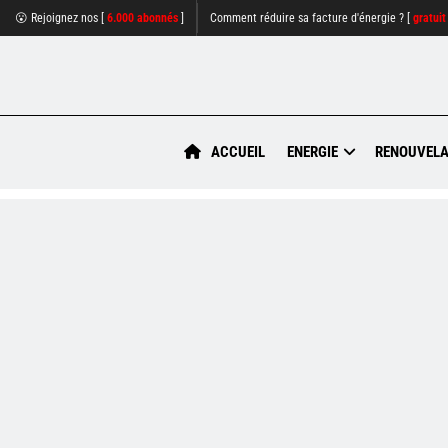
😮 Rejoignez nos [
6.000 abonnés
]
Comment réduire sa facture d'énergie ? [
gratuit
ACCUEIL
ENERGIE
RENOUVELA