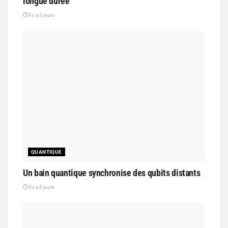
longue durée
il y a 3 jours
QUANTIQUE
Un bain quantique synchronise des qubits distants
il y a 3 jours