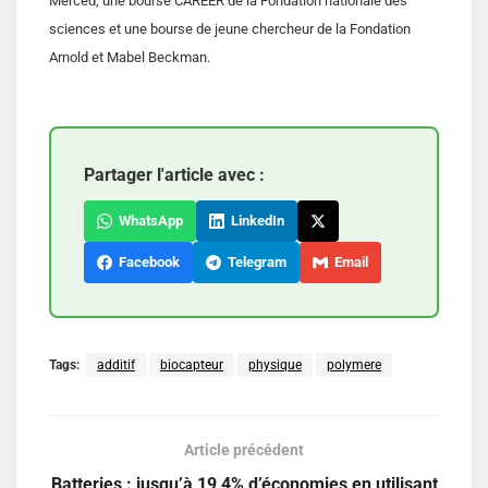
Merced, une bourse CAREER de la Fondation nationale des
sciences et une bourse de jeune chercheur de la Fondation
Arnold et Mabel Beckman.
Partager l'article avec :
WhatsApp
LinkedIn
Facebook
Telegram
Email
Tags:
additif
biocapteur
physique
polymere
Article précédent
Batteries : jusqu’à 19,4% d’économies en utilisant