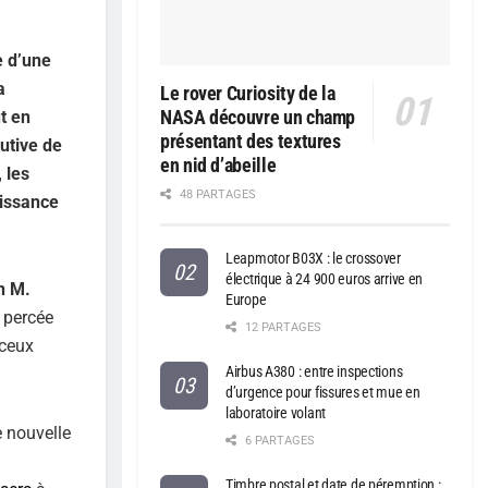
e d’une
a
Le rover Curiosity de la
NASA découvre un champ
t en
présentant des textures
utive de
en nid d’abeille
 les
48 PARTAGES
uissance
Leapmotor B03X : le crossover
électrique à 24 900 euros arrive en
n M.
Europe
e percée
12 PARTAGES
 ceux
Airbus A380 : entre inspections
d’urgence pour fissures et mue en
laboratoire volant
e nouvelle
6 PARTAGES
Timbre postal et date de péremption :