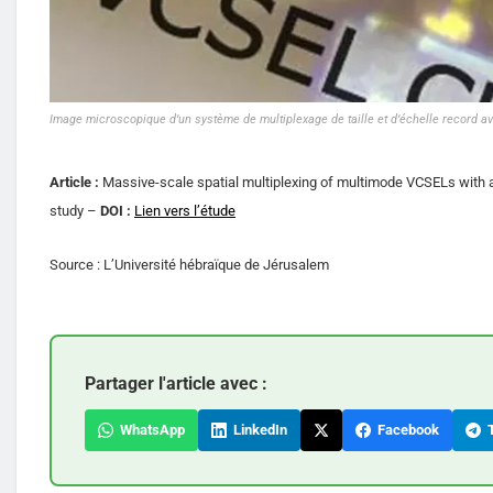
Image microscopique d’un système de multiplexage de taille et d’échelle record 
Article :
Massive-scale spatial multiplexing of multimode VCSELs with a
study –
DOI :
Lien vers l’étude
Source : L’Université hébraïque de Jérusalem
Partager l'article avec :
WhatsApp
LinkedIn
Facebook
T