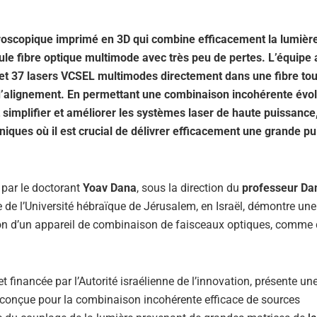
croscopique imprimé en 3D qui combine efficacement la lumièr
le fibre optique multimode avec très peu de pertes. L’équipe 
et 37 lasers VCSEL multimodes directement dans une fibre tou
es d’alignement. En permettant une combinaison incohérente évol
simplifier et améliorer les systèmes laser de haute puissance,
iques où il est crucial de délivrer efficacement une grande p
par le doctorant
Yoav Dana
, sous la direction du
professeur Da
e de l’Université hébraïque de Jérusalem, en Israël, démontre un
ation d’un appareil de combinaison de faisceaux optiques, comme
t financée par l’Autorité israélienne de l’innovation, présente un
conçue pour la combinaison incohérente efficace de sources