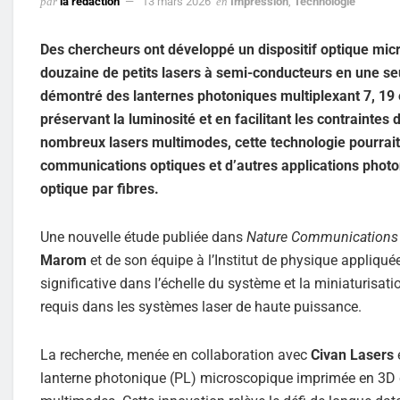
par
la rédaction
13 mars 2026
en
Impression
,
Technologie
Des chercheurs ont développé un dispositif optique mi
douzaine de petits lasers à semi-conducteurs en une seu
démontré des lanternes photoniques multiplexant 7, 19 
préservant la luminosité et en facilitant les contraint
nombreux lasers multimodes, cette technologie pourrait 
communications optiques et d’autres applications photon
optique par fibres.
Une nouvelle étude publiée dans
Nature Communications
Marom
et de son équipe à l’Institut de physique appliqué
significative dans l’échelle du système et la miniaturis
requis dans les systèmes laser de haute puissance.
La recherche, menée en collaboration avec
Civan Lasers
e
lanterne photonique (PL) microscopique imprimée en 3D 