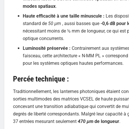
modes spatiaux
.
Haute efficacité à une taille minuscule :
Les disposit
standard de
50 μm
, aussi basses que
-0,6 dB pour 
nécessitant moins de ½ mm de longueur, ce qui est p
optique concurrents.
Luminosité préservée :
Contrairement aux systèmes de
faisceau, cette architecture « N-MM PL » correspond 
pour les systèmes optiques hautes performances.
Percée technique :
Traditionnellement, les lanternes photoniques étaient c
sorties multimodes des matrices VCSEL de haute puissanc
concevant une transition adiabatique qui convertit de m
degrés de liberté correspondants. Malgré leur capacité à 
37 entrées mesurant seulement
470 μm
de longueur
.