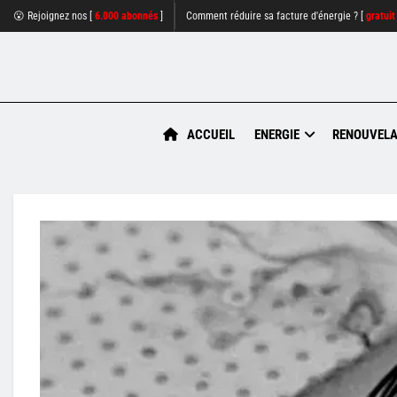
😮 Rejoignez nos [
6.000 abonnés
]
Comment réduire sa facture d'énergie ? [
gratuit
ACCUEIL
ENERGIE
RENOUVELA