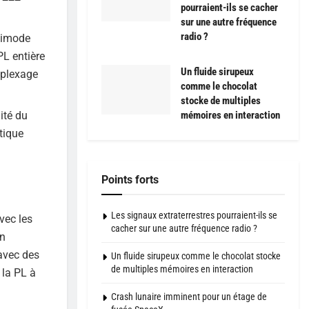
pourraient-ils se cacher
sur une autre fréquence
radio ?
ltimode
PL entière
Un fluide sirupeux
iplexage
comme le chocolat
stocke de multiples
ité du
mémoires en interaction
tique
Points forts
Les signaux extraterrestres pourraient-ils se
vec les
cacher sur une autre fréquence radio ?
en
avec des
Un fluide sirupeux comme le chocolat stocke
de multiples mémoires en interaction
 la PL à
Crash lunaire imminent pour un étage de