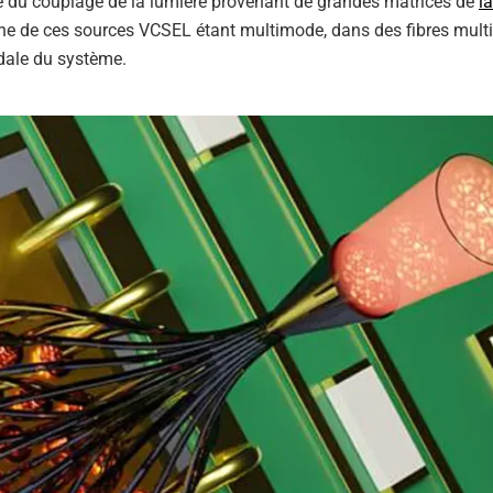
te du couplage de la lumière provenant de grandes matrices de
l
cune de ces sources VCSEL étant multimode, dans des fibres mul
dale du système.