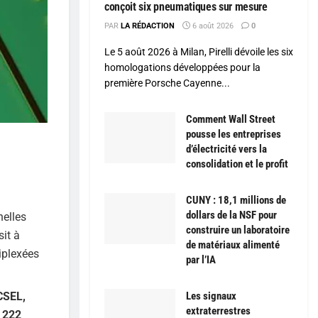
conçoit six pneumatiques sur mesure
PAR
LA RÉDACTION
6 août 2026
0
Le 5 août 2026 à Milan, Pirelli dévoile les six
homologations développées pour la
première Porsche Cayenne...
Comment Wall Street
pousse les entreprises
d’électricité vers la
consolidation et le profit
CUNY : 18,1 millions de
dollars de la NSF pour
nelles
construire un laboratoire
it à
de matériaux alimenté
iplexées
par l’IA
CSEL,
Les signaux
extraterrestres
à
222