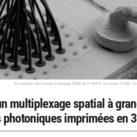
Micrographie électronique à balayage (MEB) de 37 MM-PL en entrée. (Crédit : Ks
un multiplexage spatial à gra
es photoniques imprimées en 