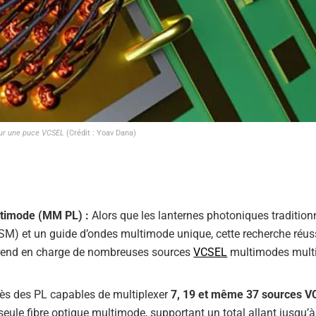
 sur une puce VCSEL
(Crédit : Yoav Dana)
ltimode (MM PL) :
Alors que les lanternes photoniques tradition
(SM) et un guide d’ondes multimode unique, cette recherche réuss
 prend en charge de nombreuses sources
VCSEL
multimodes mult
ès des PL capables de multiplexer
7, 19 et même 37 sources V
eule fibre optique multimode, supportant un total allant jusqu’