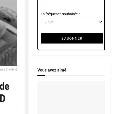
La fréquence souhaitée ?
Vous avez aimé
enia Shukhin)
nde
3D