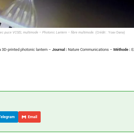
avec puce VCSEL multimode – Photonic Lantern – fibre multimode.
(Crédit : Yoav Dana)
 3D-printed photonic lantern –
Journal :
Nature Communications –
Méthode :
E
elegram
Email