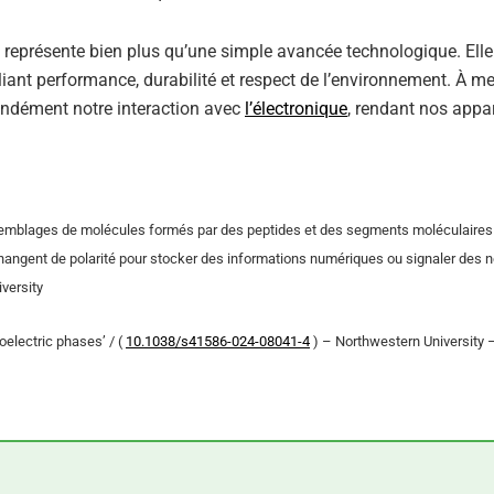
 représente bien plus qu’une simple avancée technologique. Elle
iant performance, durabilité et respect de l’environnement. À m
fondément notre interaction avec
l’électronique
, rendant nos appar
emblages de molécules formés par des peptides et des segments moléculaires
 changent de polarité pour stocker des informations numériques ou signaler des 
versity
oelectric phases’ / (
10.1038/s41586-024-08041-4
) – Northwestern University 