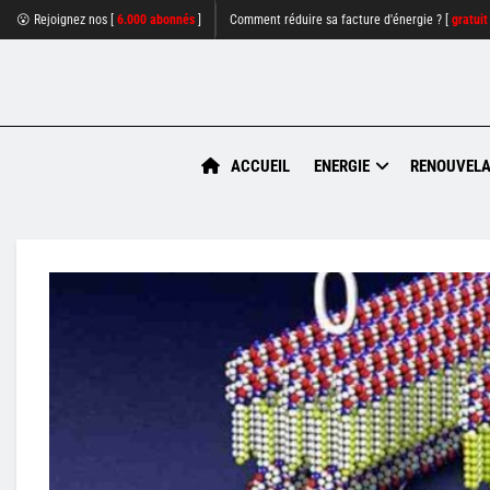
😮 Rejoignez nos [
6.000 abonnés
]
Comment réduire sa facture d'énergie ? [
gratuit
ACCUEIL
ENERGIE
RENOUVELA