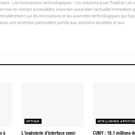
les - Les innovations technologiques - Les solutions pour l'habitat Les a
ue tout en restant accessibles, couvrant aussi bien l'actualité immédiate 
articulièrement sur les innovations et les avancées technologiques qui fa
avec une attention particulière portée aux solutions durables et aux
OPTIQUE
INTELLIGENCE ARTIFICI
s à
L’ingénierie d’interface semi-
CUNY : 18,1 millions d