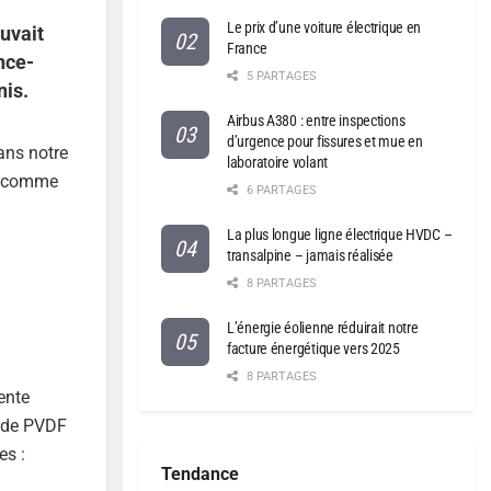
Le prix d’une voiture électrique en
uvait
France
nce-
5 PARTAGES
nis.
Airbus A380 : entre inspections
d’urgence pour fissures et mue en
ans notre
laboratoire volant
ie comme
6 PARTAGES
La plus longue ligne électrique HVDC –
transalpine – jamais réalisée
8 PARTAGES
L’énergie éolienne réduirait notre
facture énergétique vers 2025
8 PARTAGES
ente
 de PVDF
es :
Tendance