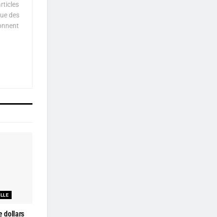
rticles
que des
çonnent
ELLE
e dollars