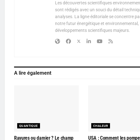
Les découvertes scientifiques environnementa
sont rédigés avec un souci du détail techniq
analyses. La ligne éditoriale se concentre p
notre futur énergétique et environnemental, 
développements scientifiques majeurs.
A lire également
QUANTIQUE
CHALEUR
Rayures ou damier ? Le champ
USA : Comment les pompe