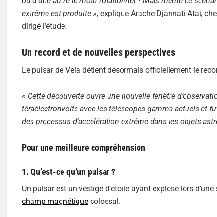
ou d’une autre le motif rotationnel ? Mais même ce scénari
extrême est produite
», explique Arache Djannati-Atai, ch
dirigé l’étude.
Un record et de nouvelles perspectives
Le pulsar de Vela détient désormais officiellement le re
«
Cette découverte ouvre une nouvelle fenêtre d’observati
téraélectronvolts avec les télescopes gamma actuels et fu
des processus d’accélération extrême dans les objets a
Pour une meilleure compréhension
1. Qu’est-ce qu’un pulsar ?
Un pulsar est un vestige d’étoile ayant explosé lors d’une 
champ magnétique
colossal.