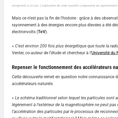
enregistrés à ce jour. L’explication de cette nouvelle composante du rayonnement
Mais ce n’est pas la fin de l’histoire : grâce à des obse
rayonnement à des énergies encore plus élevées a été déco
électronvolts (
TeV
).
«
C’est environ 200 fois plus énergétique que toute la rad
Venter, co-auteur de l’étude et chercheur à l’
Université du
Repenser le fonctionnement des accélérateurs na
Cette découverte remet en question notre connaissance de
accélérateurs naturels.
«
Le schéma traditionnel selon lequel les particules sont 
légèrement à l’extérieur de la magnétosphère ne peut pas
l’accélération des particules par le processus de reconne