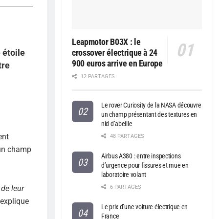
Leapmotor B03X : le
 étoile
crossover électrique à 24
900 euros arrive en Europe
tre
12 PARTAGES
Le rover Curiosity de la NASA découvre
un champ présentant des textures en
nid d’abeille
ent
48 PARTAGES
e un champ
Airbus A380 : entre inspections
d’urgence pour fissures et mue en
laboratoire volant
6 PARTAGES
de leur
 explique
Le prix d’une voiture électrique en
France