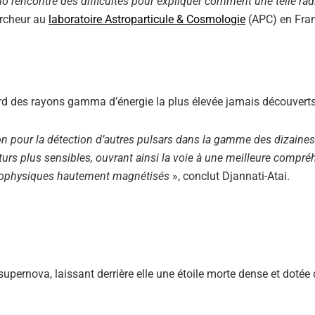
o rencontre des difficultés pour expliquer comment une telle rad
ercheur au
laboratoire Astroparticule & Cosmologie
(APC) en Fran
cord des rayons gamma d’énergie la plus élevée jamais découverts
on pour la détection d’autres pulsars dans la gamme des dizaines
turs plus sensibles, ouvrant ainsi la voie à une meilleure compr
strophysiques hautement magnétisés
», conclut Djannati-Atai.
supernova, laissant derrière elle une étoile morte dense et dotée 