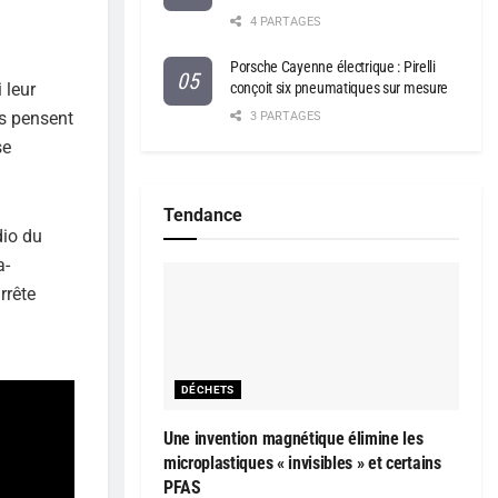
4 PARTAGES
Porsche Cayenne électrique : Pirelli
conçoit six pneumatiques sur mesure
 leur
es pensent
3 PARTAGES
se
Tendance
dio du
a-
rrête
DÉCHETS
Une invention magnétique élimine les
microplastiques « invisibles » et certains
PFAS