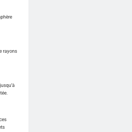
sphère
de rayons
jusqu’à
tée.
 ces
ets