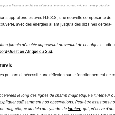
 du pulsar Vela dans le ciel austral nécessite un tout nouveau mécanisme de production.
rvations approfondies avec H.E.S.S., une nouvelle composante de
uverte, avec des énergies allant jusqu’à des dizaines de téra-
iation jamais détectée auparavant provenant de cet objet
», indiq
 Nord-Ouest en Afrique du Sud
.
turels
s pulsars et nécessite une réflexion sur le fonctionnement de c
accélérées le long des lignes de champ magnétique à l’intérieur o
 expliquer suffisamment nos observations. Peut-être assistons-n
xion magnétique au-delà du cylindre de
lumière
, qui préserve d’un