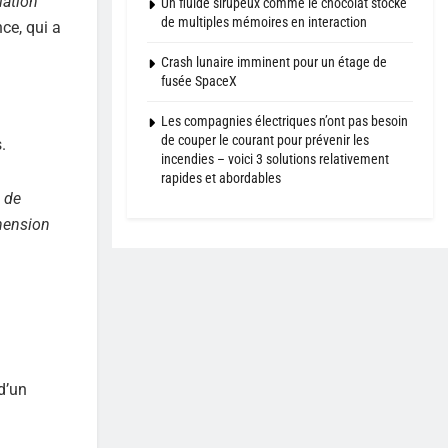
iation
Un fluide sirupeux comme le chocolat stocke
de multiples mémoires en interaction
ce, qui a
Crash lunaire imminent pour un étage de
fusée SpaceX
Les compagnies électriques n’ont pas besoin
de couper le courant pour prévenir les
.
incendies – voici 3 solutions relativement
rapides et abordables
 de
éhension
d’un