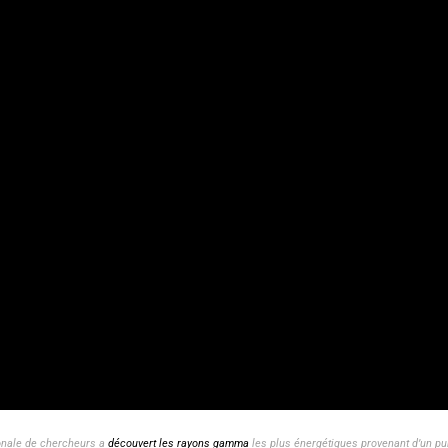
ionale de chercheurs a
découvert les rayons gamma
les plus énergétiques provenant d’un pu