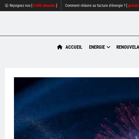
😮 Rejoignez nos [
6.000 abonnés
]
Comment réduire sa facture d'énergie ? [
gratuit
ACCUEIL
ENERGIE
RENOUVELA