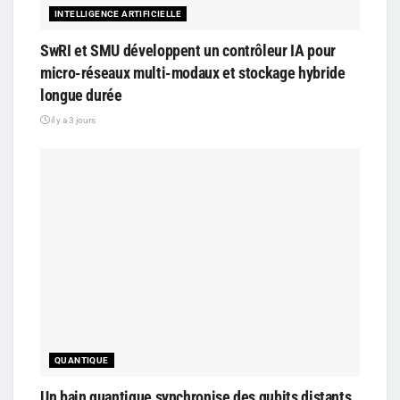
INTELLIGENCE ARTIFICIELLE
SwRI et SMU développent un contrôleur IA pour
micro-réseaux multi-modaux et stockage hybride
longue durée
il y a 3 jours
QUANTIQUE
Un bain quantique synchronise des qubits distants