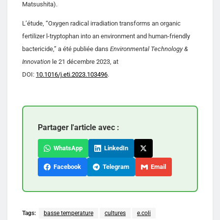
Matsushita).
L’étude, “Oxygen radical irradiation transforms an organic
fertilizer l-tryptophan into an environment and human-friendly
bactericide,” a été publiée dans
Environmental Technology &
Innovation
le 21 décembre 2023, at
DOI:
10.1016/j.eti.2023.103496
.
Partager l'article avec :
WhatsApp
LinkedIn
Facebook
Telegram
Email
Tags:
basse temperature
cultures
e.coli