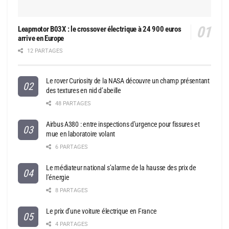
Leapmotor B03X : le crossover électrique à 24 900 euros
arrive en Europe
12 PARTAGES
Le rover Curiosity de la NASA découvre un champ présentant
des textures en nid d’abeille
48 PARTAGES
Airbus A380 : entre inspections d’urgence pour fissures et
mue en laboratoire volant
6 PARTAGES
Le médiateur national s’alarme de la hausse des prix de
l’énergie
8 PARTAGES
Le prix d’une voiture électrique en France
4 PARTAGES