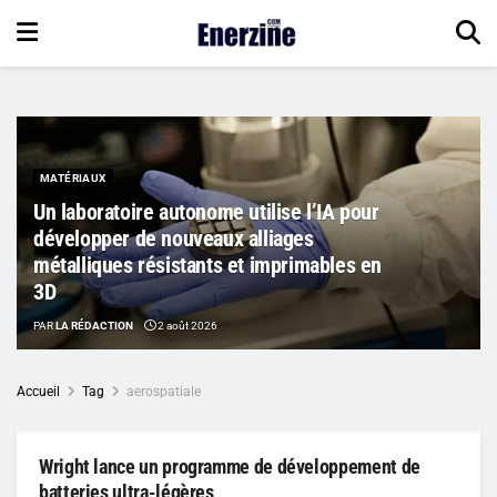
MATÉRIAUX
Un laboratoire autonome utilise l’IA pour
développer de nouveaux alliages
métalliques résistants et imprimables en
3D
PAR
LA RÉDACTION
2 août 2026
Accueil
Tag
aerospatiale
Wright lance un programme de développement de
batteries ultra-légères