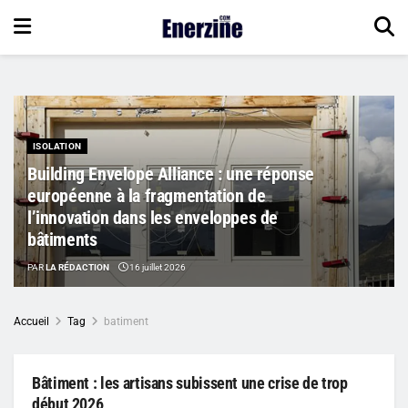
ISOLATION
Building Envelope Alliance : une réponse
européenne à la fragmentation de
l’innovation dans les enveloppes de
bâtiments
PAR
LA RÉDACTION
16 juillet 2026
Accueil
Tag
batiment
Bâtiment : les artisans subissent une crise de trop
début 2026